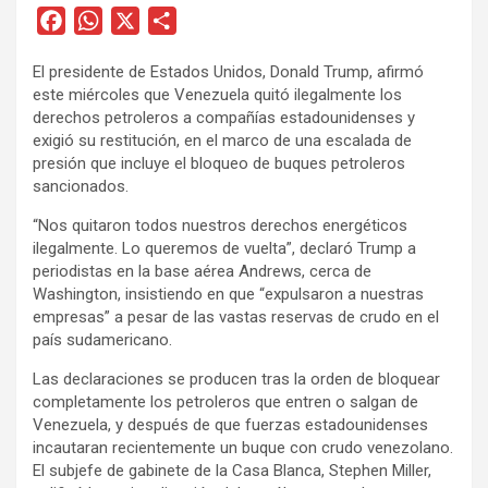
F
W
X
C
a
h
o
El presidente de Estados Unidos, Donald Trump, afirmó
c
a
m
este miércoles que Venezuela quitó ilegalmente los
e
t
p
derechos petroleros a compañías estadounidenses y
b
s
a
exigió su restitución, en el marco de una escalada de
o
A
r
presión que incluye el bloqueo de buques petroleros
sancionados.
o
p
t
k
p
i
“Nos quitaron todos nuestros derechos energéticos
r
ilegalmente. Lo queremos de vuelta”, declaró Trump a
periodistas en la base aérea Andrews, cerca de
Washington, insistiendo en que “expulsaron a nuestras
empresas” a pesar de las vastas reservas de crudo en el
país sudamericano.
Las declaraciones se producen tras la orden de bloquear
completamente los petroleros que entren o salgan de
Venezuela, y después de que fuerzas estadounidenses
incautaran recientemente un buque con crudo venezolano.
El subjefe de gabinete de la Casa Blanca, Stephen Miller,