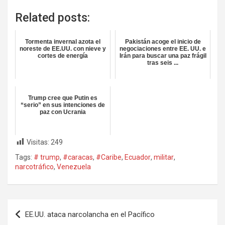
Related posts:
Tormenta invernal azota el
Pakistán acoge el inicio de
noreste de EE.UU. con nieve y
negociaciones entre EE. UU. e
cortes de energía
Irán para buscar una paz frágil
tras seis ...
Trump cree que Putin es
“serio” en sus intenciones de
paz con Ucrania
Visitas:
249
Tags:
# trump
,
#caracas
,
#Caribe
,
Ecuador
,
militar
,
narcotráfico
,
Venezuela
Navegación
EE.UU. ataca narcolancha en el Pacífico
de