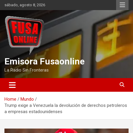
Skip
sábado, agosto 8, 2026
to
content
Emisora Fusaonline
La Radio Sin Fronteras
Home
Mundo
Trump exige a Venezuela la devolución de derechos petroleros
a empresas estadounidenses