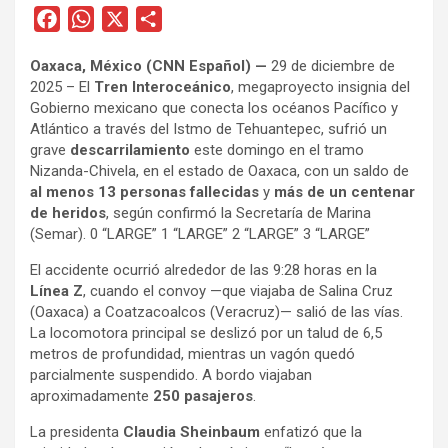
F
W
X
C
a
h
o
Oaxaca, México (CNN Español) —
29 de diciembre de
c
a
m
2025 – El
Tren Interoceánico
, megaproyecto insignia del
e
t
p
Gobierno mexicano que conecta los océanos Pacífico y
b
s
a
Atlántico a través del Istmo de Tehuantepec, sufrió un
o
A
r
grave
descarrilamiento
este domingo en el tramo
Nizanda-Chivela, en el estado de Oaxaca, con un saldo de
o
p
t
al menos 13 personas fallecidas
y
más de un centenar
k
p
i
de heridos
, según confirmó la Secretaría de Marina
r
(Semar). 0 “LARGE” 1 “LARGE” 2 “LARGE” 3 “LARGE”
El accidente ocurrió alrededor de las 9:28 horas en la
Línea Z
, cuando el convoy —que viajaba de Salina Cruz
(Oaxaca) a Coatzacoalcos (Veracruz)— salió de las vías.
La locomotora principal se deslizó por un talud de 6,5
metros de profundidad, mientras un vagón quedó
parcialmente suspendido. A bordo viajaban
aproximadamente
250 pasajeros
.
La presidenta
Claudia Sheinbaum
enfatizó que la