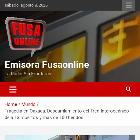
Skip
sábado, agosto 8, 2026
to
content
Emisora Fusaonline
La Radio Sin Fronteras
Home
Mundo
Tragedia en Oaxaca: Descarrilamiento del Tren Interoceánico
deja 13 muertos y más de 100 heridos