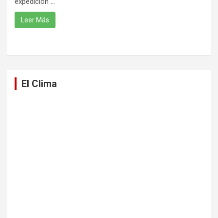
expedición ...
Leer Más
El Clima