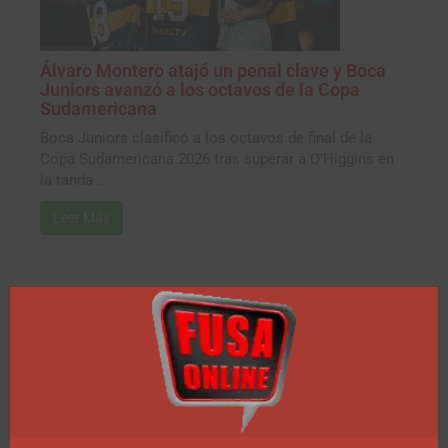
Álvaro Montero atajó un penal clave y Boca
Juniors avanzó a los octavos de la Copa
Sudamericana
Boca Juniors clasificó a los octavos de final de la
Copa Sudamericana 2026 tras superar a O’Higgins en
la tanda ...
Leer Más
Farándula