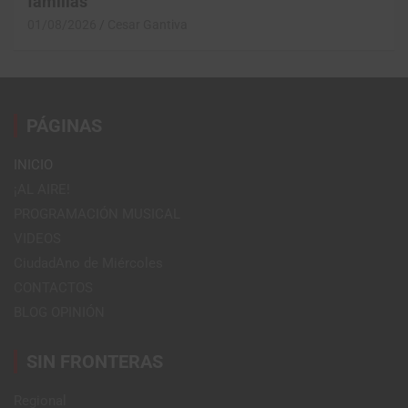
familias
01/08/2026
Cesar Gantiva
PÁGINAS
INICIO
¡AL AIRE!
PROGRAMACIÓN MUSICAL
VIDEOS
CiudadAno de Miércoles
CONTACTOS
BLOG OPINIÓN
SIN FRONTERAS
Regional