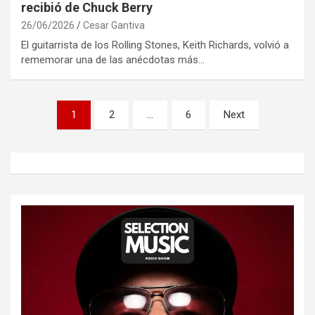
recibió de Chuck Berry
26/06/2026
Cesar Gantiva
El guitarrista de los Rolling Stones, Keith Richards, volvió a
rememorar una de las anécdotas más…
Paginación
1
2
…
6
Next
de
entradas