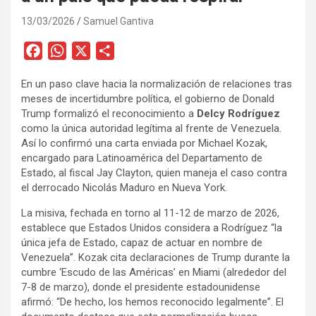
13/03/2026
Samuel Gantiva
F
W
X
C
a
h
o
En un paso clave hacia la normalización de relaciones tras
c
a
m
meses de incertidumbre política, el gobierno de Donald
e
t
p
Trump formalizó el reconocimiento a
Delcy Rodríguez
b
s
a
como la única autoridad legítima al frente de Venezuela.
o
A
r
Así lo confirmó una carta enviada por Michael Kozak,
encargado para Latinoamérica del Departamento de
o
p
t
Estado, al fiscal Jay Clayton, quien maneja el caso contra
k
p
i
el derrocado Nicolás Maduro en Nueva York.
r
La misiva, fechada en torno al 11-12 de marzo de 2026,
establece que Estados Unidos considera a Rodríguez “la
única jefa de Estado, capaz de actuar en nombre de
Venezuela”. Kozak cita declaraciones de Trump durante la
cumbre ‘Escudo de las Américas’ en Miami (alrededor del
7-8 de marzo), donde el presidente estadounidense
afirmó: “De hecho, los hemos reconocido legalmente”. El