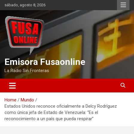
Skip
sábado, agosto 8, 2026
to
content
Emisora Fusaonline
La Radio Sin Fronteras
Home
Mundo
Estados Unidos reconoce oficialmente a Delcy Rodríguez
como única jefa de Estado de Venezuela: “Es el
reconocimiento a un país que pueda respirar”