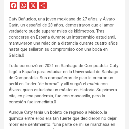
F
W
X
C
a
h
o
Caty Bañuelos, una joven mexicana de 27 años, y Álvaro
c
a
m
Garín, un español de 28 años, demostraron que el amor
e
t
p
verdadero puede superar miles de kilómetros. Tras
b
s
a
conocerse en España durante un intercambio estudiantil,
o
A
r
mantuvieron una relación a distancia durante cuatro años
hasta que sellaron su compromiso con una boda en
o
p
t
Galicia.0
k
p
i
r
Todo comenzó en 2021 en Santiago de Compostela. Caty
llegó a España para estudiar en la Universidad de Santiago
de Compostela. Sus compañeros de piso le crearon un
perfil en Tinder “de broma”, y allí surgió el
match
con
Álvaro, quien estudiaba un máster en Historia. Su primera
cita, en plena pandemia, fue con mascarilla, pero la
conexión fue inmediata.0
Aunque Caty tenía un boleto de regreso a México, la
química entre ellos era tan fuerte que decidieron no dejar
morir ese sentimiento. “Una parte de mí se marchaba en