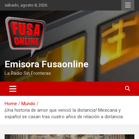
Skip
sábado, agosto 8, 2026
to
content
Emisora Fusaonline
La Radio Sin Fronteras
Home
Mundo
¡Una historia de amor que venció la distancia! Mexicana y
español se casan tras cuatro años de relación a distancia