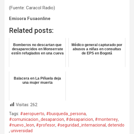
(Fuente: Caracol Radio)
Emisora Fusaonline
Related posts:
Bomberos no descartan que
Médico general capturado por
desaparecidos en Monserrate
abusos a niñas en consultas
estén refugiados en una cueva
de EPS en Bogotá
Balacera en La Piñuela deja
una mujer muerta
Visitas:
262
Tags:
#aeropuerto
,
#busqueda_persona
,
#comunicacion_desaparcion
,
#desaparicion
,
#monterrey
,
#nuevo_leon
,
#profesor
,
#seguridad_internacional
,
detenido
,
universidad