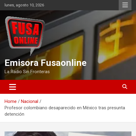
Skip
lunes, agosto 10, 2026
to
content
Emisora Fusaonline
La Radio Sin Fronteras
Home
Nacional
Profesor colombiano desaparecido en México tras presunta
detención