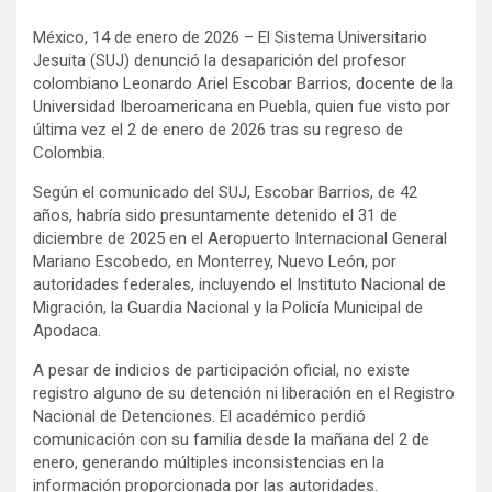
a
h
o
México, 14 de enero de 2026 – El Sistema Universitario
c
a
m
Jesuita (SUJ) denunció la desaparición del profesor
e
t
p
colombiano Leonardo Ariel Escobar Barrios, docente de la
b
s
a
Universidad Iberoamericana en Puebla, quien fue visto por
o
A
r
última vez el 2 de enero de 2026 tras su regreso de
Colombia.
o
p
t
k
p
i
Según el comunicado del SUJ, Escobar Barrios, de 42
r
años, habría sido presuntamente detenido el 31 de
diciembre de 2025 en el Aeropuerto Internacional General
Mariano Escobedo, en Monterrey, Nuevo León, por
autoridades federales, incluyendo el Instituto Nacional de
Migración, la Guardia Nacional y la Policía Municipal de
Apodaca.
A pesar de indicios de participación oficial, no existe
registro alguno de su detención ni liberación en el Registro
Nacional de Detenciones. El académico perdió
comunicación con su familia desde la mañana del 2 de
enero, generando múltiples inconsistencias en la
información proporcionada por las autoridades.