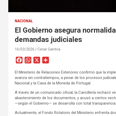
NACIONAL
El Gobierno asegura normalida
demandas judiciales
16/03/2026
Cesar Gantiva
F
W
X
C
a
h
o
El Ministerio de Relaciones Exteriores confirmó que la i
c
a
m
avanza sin contratiempos, a pesar de los procesos judicial
e
t
p
Nacional y la Casa de la Moneda de Portugal.
b
s
a
A través de un comunicado oficial, la Cancillería rechazó 
o
A
r
abastecimiento de los documentos, y acusó a ciertos secto
o
p
t
—según el Gobierno— se desarrolla con total transparencia
k
p
i
Actualmente, el Fondo Rotatorio del Ministerio enfrenta dos
r