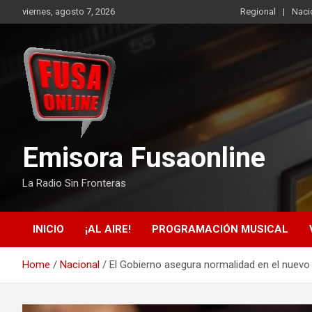
Skip
viernes, agosto 7, 2026
Regional
Naci
to
content
Emisora Fusaonline
La Radio Sin Fronteras
INICIO
¡AL AIRE!
PROGRAMACIÓN MUSICAL
Home
Nacional
El Gobierno asegura normalidad en el nuevo