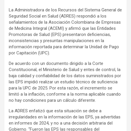
a
h
o
La Administradora de los Recursos del Sistema General de
c
a
m
Seguridad Social en Salud (ADRES) respondió a los
e
t
p
señalamientos de la Asociación Colombiana de Empresas
b
s
a
de Medicina Integral (ACEMI) y afirmó que las Entidades
o
A
r
Promotoras de Salud (EPS) presentaron deficiencias,
inconsistencias y presuntas manipulaciones en la
o
p
t
información reportada para determinar la Unidad de Pago
k
p
i
por Capitación (UPC).
r
De acuerdo con un documento dirigido a la Corte
Constitucional, el Ministerio de Salud y entes de control, la
baja calidad y confiabilidad de los datos suministrados por
las EPS impidió realizar un estudio técnico de suficiencia
para la UPC de 2025. Por esta razón, el incremento se
limitó a la inflación, conforme a la norma aplicable cuando
no hay condiciones para un cálculo diferente.
La ADRES enfatizó que esta situación se debe a
irregularidades en la información de las EPS, ya advertidas
en informes de 2024, y no a una decisión arbitraria del
Gobierno. “Fueron las EPS las responsables del