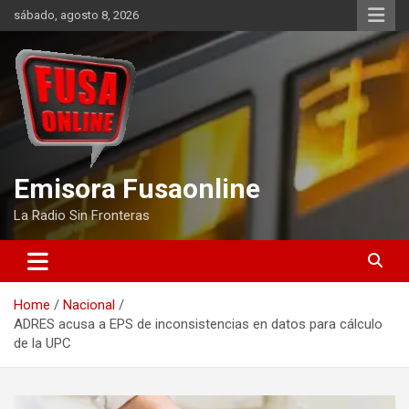
Skip
sábado, agosto 8, 2026
to
content
Emisora Fusaonline
La Radio Sin Fronteras
Home
Nacional
ADRES acusa a EPS de inconsistencias en datos para cálculo
de la UPC