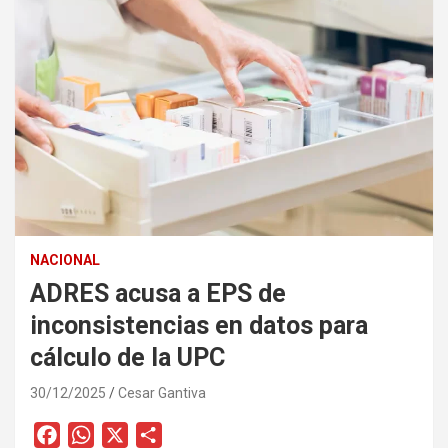
NACIONAL
ADRES acusa a EPS de
inconsistencias en datos para
cálculo de la UPC
30/12/2025
Cesar Gantiva
F
W
X
C