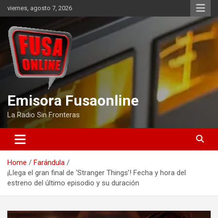
Skip
viernes, agosto 7, 2026
to
content
Emisora Fusaonline
La Radio Sin Fronteras
Home
Farándula
¡Llega el gran final de ‘Stranger Things’! Fecha y hora del
estreno del último episodio y su duración