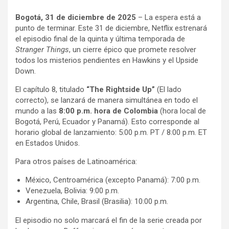
a
h
o
Bogotá, 31 de diciembre de 2025
– La espera está a
c
a
m
punto de terminar. Este 31 de diciembre, Netflix estrenará
e
t
p
el episodio final de la quinta y última temporada de
b
s
a
Stranger Things
, un cierre épico que promete resolver
o
A
r
todos los misterios pendientes en Hawkins y el Upside
Down.
o
p
t
k
p
i
El capítulo 8, titulado
“The Rightside Up”
(El lado
r
correcto), se lanzará de manera simultánea en todo el
mundo a las
8:00 p.m. hora de Colombia
(hora local de
Bogotá, Perú, Ecuador y Panamá). Esto corresponde al
horario global de lanzamiento: 5:00 p.m. PT / 8:00 p.m. ET
en Estados Unidos.
Para otros países de Latinoamérica:
México, Centroamérica (excepto Panamá): 7:00 p.m.
Venezuela, Bolivia: 9:00 p.m.
Argentina, Chile, Brasil (Brasilia): 10:00 p.m.
El episodio no solo marcará el fin de la serie creada por