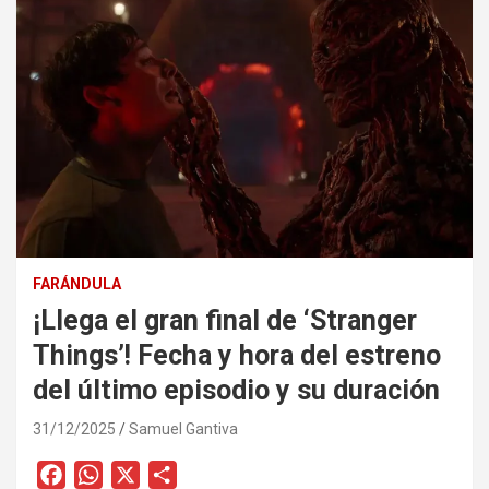
FARÁNDULA
¡Llega el gran final de ‘Stranger
Things’! Fecha y hora del estreno
del último episodio y su duración
31/12/2025
Samuel Gantiva
F
W
X
C