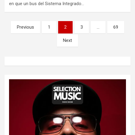
en que un bus del Sistema Integrado…
Paginación
Previous
1
2
3
…
69
de
Next
entradas