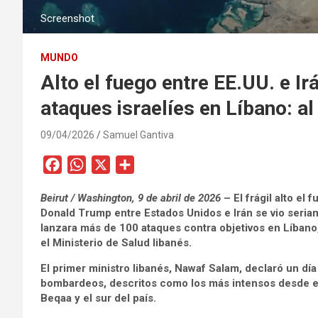
Screenshot
MUNDO
Alto el fuego entre EE.UU. e Irá
ataques israelíes en Líbano: 
09/04/2026
Samuel Gantiva
F
W
X
C
a
h
o
Beirut / Washington, 9 de abril de 2026
– El frágil alto el
c
a
m
Donald Trump entre Estados Unidos e Irán se vio seri
e
t
p
lanzara más de 100 ataques contra objetivos en Líban
b
s
a
el Ministerio de Salud libanés.
o
A
r
El primer ministro libanés, Nawaf Salam, declaró un día 
o
p
t
bombardeos, descritos como los más intensos desde el in
k
p
i
Beqaa y el sur del país.
r