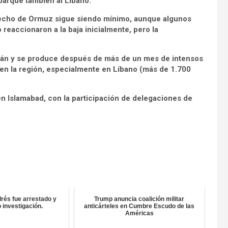
barque también al Líbano.
recho de Ormuz sigue siendo mínimo, aunque algunos
 reaccionaron a la baja inicialmente, pero la
stán y se produce después de más de un mes de intensos
n la región, especialmente en Líbano (más de 1.700
en Islamabad, con la participación de delegaciones de
drés fue arrestado y
Trump anuncia coalición militar
o investigación.
anticárteles en Cumbre Escudo de las
Américas