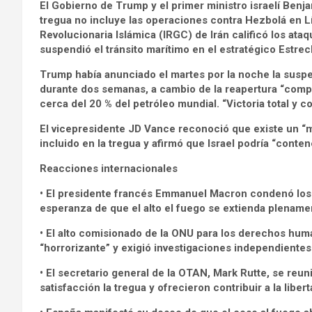
El Gobierno de Trump y el primer ministro israelí Benj
tregua no incluye las operaciones contra Hezbolá en L
Revolucionaria Islámica (IRGC) de Irán calificó los ata
suspendió el tránsito marítimo en el estratégico Estre
Trump había anunciado el martes por la noche la susp
durante dos semanas, a cambio de la reapertura “compl
cerca del 20 % del petróleo mundial. “Victoria total y 
El vicepresidente JD Vance reconoció que existe un “m
incluido en la tregua y afirmó que Israel podría “cont
Reacciones internacionales
• El presidente francés Emmanuel Macron condenó los 
esperanza de que el alto el fuego se extienda plename
• El alto comisionado de la ONU para los derechos human
“horrorizante” y exigió investigaciones independientes
• El secretario general de la OTAN, Mark Rutte, se re
satisfacción la tregua y ofrecieron contribuir a la lib