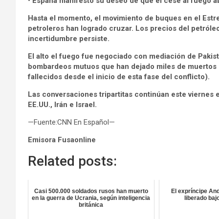
• España manifestó su deseo de que el cese al fuego a
Hasta el momento, el movimiento de buques en el Est
petroleros han logrado cruzar. Los precios del petróleo
incertidumbre persiste.
El alto el fuego fue negociado con mediación de Paki
bombardeos mutuos que han dejado miles de muertos e
fallecidos desde el inicio de esta fase del conflicto).
Las conversaciones tripartitas continúan este viernes 
EE.UU., Irán e Israel.
—Fuente:CNN En Español—
Emisora Fusaonline
Related posts:
Casi 500.000 soldados rusos han muerto
El expríncipe An
en la guerra de Ucrania, según inteligencia
liberado baj
británica