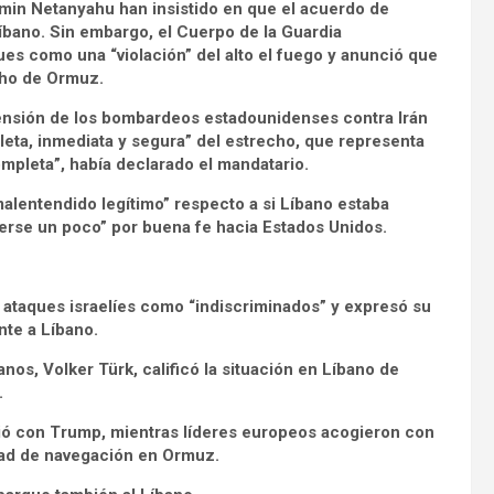
amin Netanyahu han insistido en que el acuerdo de
íbano. Sin embargo, el Cuerpo de la Guardia
ques como una “violación” del alto el fuego y anunció que
cho de Ormuz.
ensión de los bombardeos estadounidenses contra Irán
eta, inmediata y segura” del estrecho, que representa
completa”, había declarado el mandatario.
alentendido legítimo” respecto a si Líbano estaba
enerse un poco” por buena fe hacia Estados Unidos.
ataques israelíes como “indiscriminados” y expresó su
nte a Líbano.
os, Volker Türk, calificó la situación en Líbano de
.
unió con Trump, mientras líderes europeos acogieron con
ertad de navegación en Ormuz.