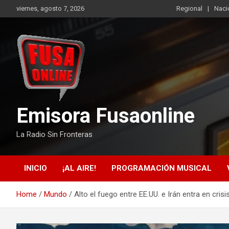
Skip
viernes, agosto 7, 2026
Regional
Naci
to
content
Emisora Fusaonline
La Radio Sin Fronteras
INICIO
¡AL AIRE!
PROGRAMACIÓN MUSICAL
Home
Mundo
Alto el fuego entre EE.UU. e Irán entra en cri