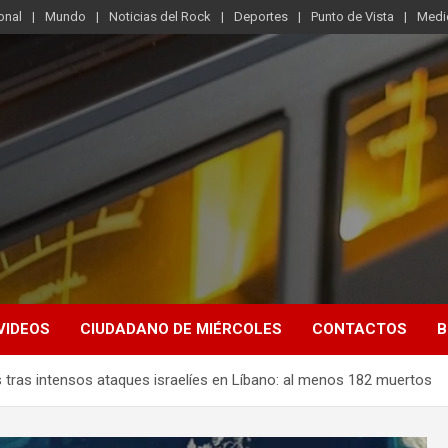
onal
Mundo
Noticias del Rock
Deportes
Punto de Vista
Medi
VIDEOS
CIUDADANO DE MIÉRCOLES
CONTACTOS
B
sis tras intensos ataques israelíes en Líbano: al menos 182 muertos