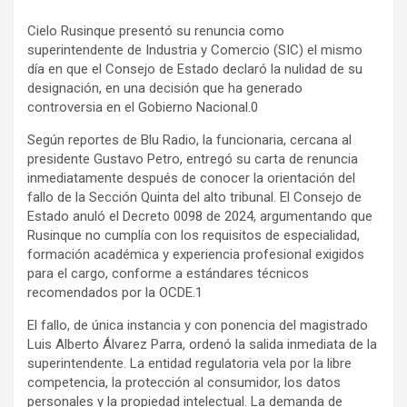
a
h
o
Cielo Rusinque presentó su renuncia como
c
a
m
superintendente de Industria y Comercio (SIC) el mismo
e
t
p
día en que el Consejo de Estado declaró la nulidad de su
b
s
a
designación, en una decisión que ha generado
o
A
r
controversia en el Gobierno Nacional.0
o
p
t
Según reportes de Blu Radio, la funcionaria, cercana al
k
p
i
presidente Gustavo Petro, entregó su carta de renuncia
r
inmediatamente después de conocer la orientación del
fallo de la Sección Quinta del alto tribunal. El Consejo de
Estado anuló el Decreto 0098 de 2024, argumentando que
Rusinque no cumplía con los requisitos de especialidad,
formación académica y experiencia profesional exigidos
para el cargo, conforme a estándares técnicos
recomendados por la OCDE.1
El fallo, de única instancia y con ponencia del magistrado
Luis Alberto Álvarez Parra, ordenó la salida inmediata de la
superintendente. La entidad regulatoria vela por la libre
competencia, la protección al consumidor, los datos
personales y la propiedad intelectual. La demanda de