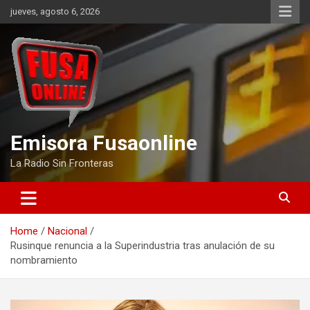
Skip
jueves, agosto 6, 2026
to
content
Emisora Fusaonline
La Radio Sin Fronteras
Home
Nacional
Rusinque renuncia a la Superindustria tras anulación de su
nombramiento