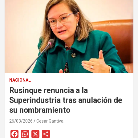
NACIONAL
Rusinque renuncia a la
Superindustria tras anulación de
su nombramiento
26/03/2026
Cesar Gantiva
F
W
X
C