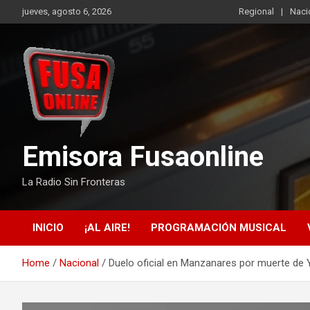
Skip
jueves, agosto 6, 2026
Regional
Naci
to
content
Emisora Fusaonline
La Radio Sin Fronteras
INICIO
¡AL AIRE!
PROGRAMACIÓN MUSICAL
Home
Nacional
Duelo oficial en Manzanares por muerte de