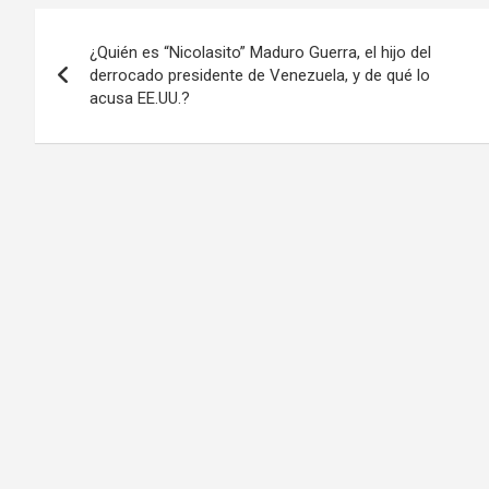
Navegación
¿Quién es “Nicolasito” Maduro Guerra, el hijo del
de
derrocado presidente de Venezuela, y de qué lo
acusa EE.UU.?
entradas