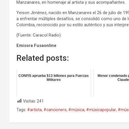
Manzanares, en homenaje al artista y sus acompañantes.
Yeison Jiménez, nacido en Manzanares el 26 de julio de 199
a enfrentar múltiples desafíos, se consolidó como uno de 
Colombia, reconocido por su estilo auténtico y sus interpre
(Fuente: Caracol Radio)
Emisora Fusaonline
Related posts:
CONFIS aprueba $13 billones para Fuerzas
Menor condenado p
Militares
Claude
Visitas:
241
Tags:
#artista
,
#cancionero
,
#música
,
#músicapopular
,
#músi