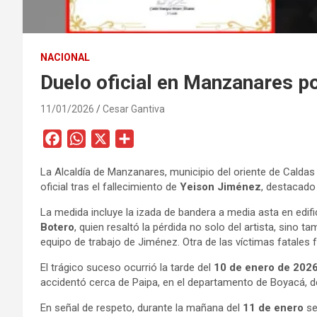
NACIONAL
Duelo oficial en Manzanares p
11/01/2026
Cesar Gantiva
F
W
X
C
a
h
o
La Alcaldía de Manzanares, municipio del oriente de Caldas 
c
a
m
oficial tras el fallecimiento de
Yeison Jiménez
, destacado
e
t
p
b
s
a
La medida incluye la izada de bandera a media asta en edifi
Botero
, quien resaltó la pérdida no solo del artista, sino t
o
A
r
equipo de trabajo de Jiménez. Otra de las víctimas fatales
o
p
t
k
p
i
El trágico suceso ocurrió la tarde del
10 de enero de 202
accidentó cerca de Paipa, en el departamento de Boyacá, de
r
En señal de respeto, durante la mañana del
11 de enero
se