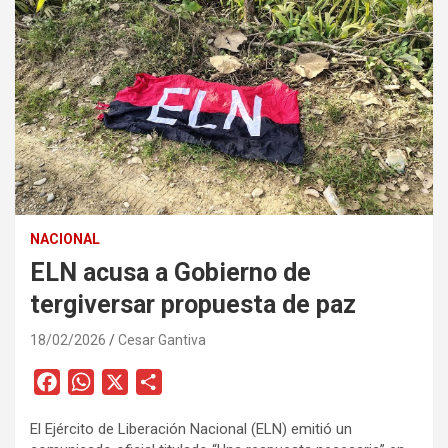
NACIONAL
ELN acusa a Gobierno de
tergiversar propuesta de paz
18/02/2026
Cesar Gantiva
F
W
X
C
a
h
o
El Ejército de Liberación Nacional (ELN) emitió un
c
a
m