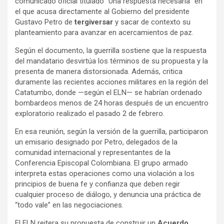
comunicado oficial titulado “Una respuesta necesaria” en
e
t
p
el que acusa directamente al Gobierno del presidente
b
s
a
Gustavo Petro de
tergiversar
y sacar de contexto su
o
A
r
planteamiento para avanzar en acercamientos de paz.
o
p
t
Según el documento, la guerrilla sostiene que la respuesta
k
p
i
del mandatario desvirtúa los términos de su propuesta y la
r
presenta de manera distorsionada. Además, critica
duramente las recientes acciones militares en la región del
Catatumbo, donde —según el ELN— se habrían ordenado
bombardeos menos de 24 horas después de un encuentro
exploratorio realizado el pasado 2 de febrero.
En esa reunión, según la versión de la guerrilla, participaron
un emisario designado por Petro, delegados de la
comunidad internacional y representantes de la
Conferencia Episcopal Colombiana. El grupo armado
interpreta estas operaciones como una violación a los
principios de buena fe y confianza que deben regir
cualquier proceso de diálogo, y denuncia una práctica de
“todo vale” en las negociaciones.
El ELN reitera su propuesta de construir un
Acuerdo