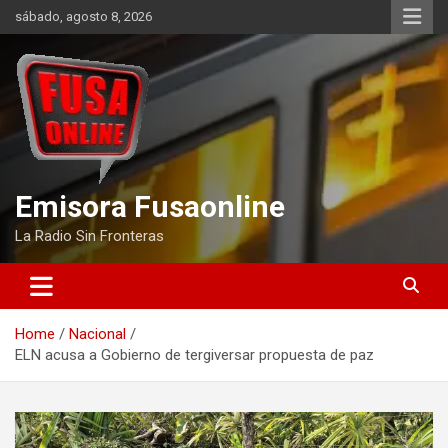
Skip
sábado, agosto 8, 2026
to
content
Emisora Fusaonline
La Radio Sin Fronteras
Home
Nacional
ELN acusa a Gobierno de tergiversar propuesta de paz