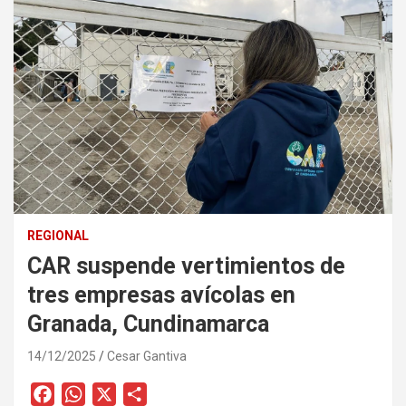
REGIONAL
CAR suspende vertimientos de
tres empresas avícolas en
Granada, Cundinamarca
14/12/2025
Cesar Gantiva
F
W
X
C