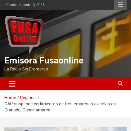
Skip
sábado, agosto 8, 2026
to
content
Emisora Fusaonline
La Radio Sin Fronteras
Home
Regional
CAR suspende vertimientos de tres empresas avícolas en
Granada, Cundinamarca