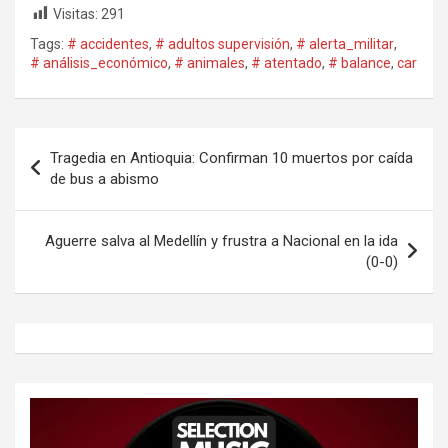
Visitas:
291
Tags:
# accidentes
,
# adultos supervisión
,
# alerta_militar
,
# análisis_económico
,
# animales
,
# atentado
,
# balance
,
car
Navegación
Tragedia en Antioquia: Confirman 10 muertos por caída
de
de bus a abismo
entradas
Aguerre salva al Medellín y frustra a Nacional en la ida
(0-0)