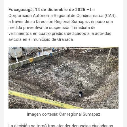
a
h
o
Fusagasugá, 14 de diciembre de 2025
– La
c
a
m
Corporación Autónoma Regional de Cundinamarca (CAR),
e
t
p
a través de su Dirección Regional Sumapaz, impuso una
b
s
a
medida preventiva de suspensión inmediata de
o
A
r
vertimientos en cuatro predios dedicados a la actividad
avícola en el municipio de Granada.
o
p
t
k
p
i
r
Imagen cortesía: Car regional Sumapaz
La decisión se tomó tras atender denuncias ciudadanas