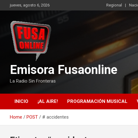
Skip
jueves, agosto 6, 2026
Regional
Naci
to
content
Emisora Fusaonline
La Radio Sin Fronteras
INICIO
¡AL AIRE!
PROGRAMACIÓN MUSICAL
Home
POST
# accidentes