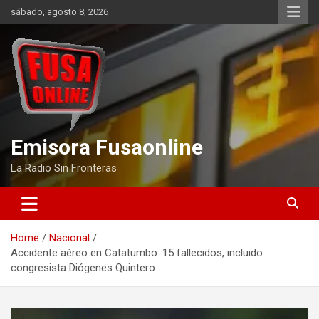
Skip
sábado, agosto 8, 2026
to
content
Emisora Fusaonline
La Radio Sin Fronteras
Home
Nacional
Accidente aéreo en Catatumbo: 15 fallecidos, incluido
congresista Diógenes Quintero