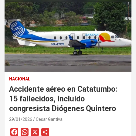
NACIONAL
Accidente aéreo en Catatumbo:
15 fallecidos, incluido
congresista Diógenes Quintero
29/01/2026
Cesar Gantiva
F
W
X
C