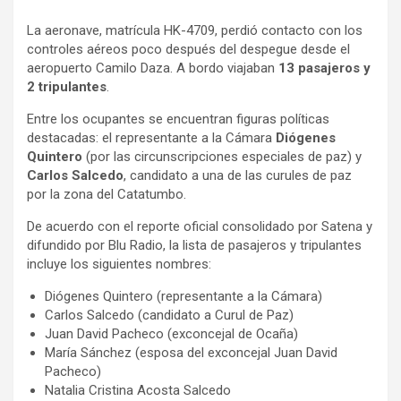
a
h
o
La aeronave, matrícula HK-4709, perdió contacto con los
c
a
m
controles aéreos poco después del despegue desde el
e
t
p
aeropuerto Camilo Daza. A bordo viajaban
13 pasajeros y
b
s
a
2 tripulantes
.
o
A
r
Entre los ocupantes se encuentran figuras políticas
o
p
t
destacadas: el representante a la Cámara
Diógenes
k
p
i
Quintero
(por las circunscripciones especiales de paz) y
r
Carlos Salcedo
, candidato a una de las curules de paz
por la zona del Catatumbo.
De acuerdo con el reporte oficial consolidado por Satena y
difundido por Blu Radio, la lista de pasajeros y tripulantes
incluye los siguientes nombres:
Diógenes Quintero (representante a la Cámara)
Carlos Salcedo (candidato a Curul de Paz)
Juan David Pacheco (exconcejal de Ocaña)
María Sánchez (esposa del exconcejal Juan David
Pacheco)
Natalia Cristina Acosta Salcedo