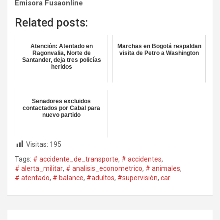
Emisora Fusaonline
Related posts:
Atención: Atentado en
Marchas en Bogotá respaldan
Ragonvalia, Norte de
visita de Petro a Washington
Santander, deja tres policías
heridos
Senadores excluidos
contactados por Cabal para
nuevo partido
Visitas:
195
Tags:
# accidente_de_transporte
,
# accidentes
,
# alerta_militar
,
# analisis_econometrico
,
# animales
,
# atentado
,
# balance
,
#adultos
,
#supervisión
,
car
Navegación