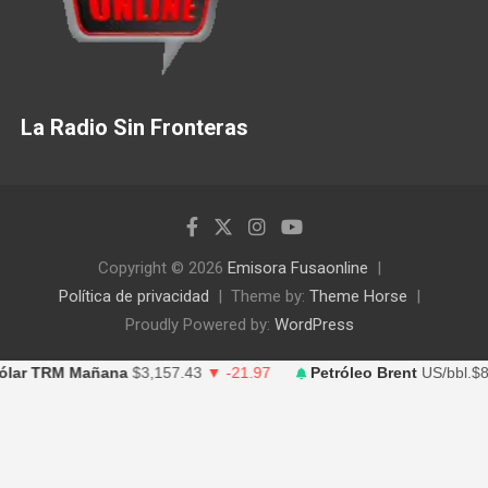
La Radio Sin Fronteras
Copyright © 2026
Emisora Fusaonline
Política de privacidad
Theme by:
Theme Horse
Proudly Powered by:
WordPress
r TRM Mañana
$3,157.43
▼ -21.97
Petróleo Brent
US/bbl.$83.4