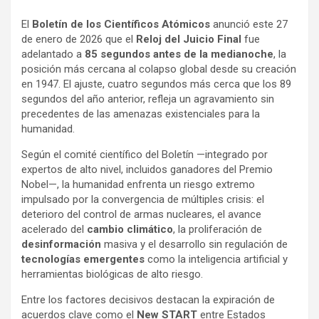
a
h
o
El
Boletín de los Científicos Atómicos
anunció este 27
c
a
m
de enero de 2026 que el
Reloj del Juicio Final
fue
e
t
p
adelantado a
85 segundos antes de la medianoche
, la
b
s
a
posición más cercana al colapso global desde su creación
o
A
r
en 1947. El ajuste, cuatro segundos más cerca que los 89
segundos del año anterior, refleja un agravamiento sin
o
p
t
precedentes de las amenazas existenciales para la
k
p
i
humanidad.
r
Según el comité científico del Boletín —integrado por
expertos de alto nivel, incluidos ganadores del Premio
Nobel—, la humanidad enfrenta un riesgo extremo
impulsado por la convergencia de múltiples crisis: el
deterioro del control de armas nucleares, el avance
acelerado del
cambio climático
, la proliferación de
desinformación
masiva y el desarrollo sin regulación de
tecnologías emergentes
como la inteligencia artificial y
herramientas biológicas de alto riesgo.
Entre los factores decisivos destacan la expiración de
acuerdos clave como el
New START
entre Estados