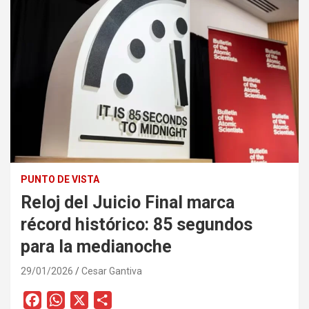
PUNTO DE VISTA
Reloj del Juicio Final marca
récord histórico: 85 segundos
para la medianoche
29/01/2026
Cesar Gantiva
F
W
X
C