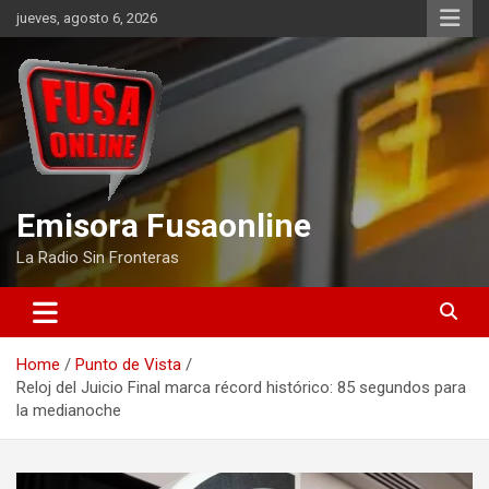
Skip
jueves, agosto 6, 2026
to
content
Emisora Fusaonline
La Radio Sin Fronteras
Home
Punto de Vista
Reloj del Juicio Final marca récord histórico: 85 segundos para
la medianoche