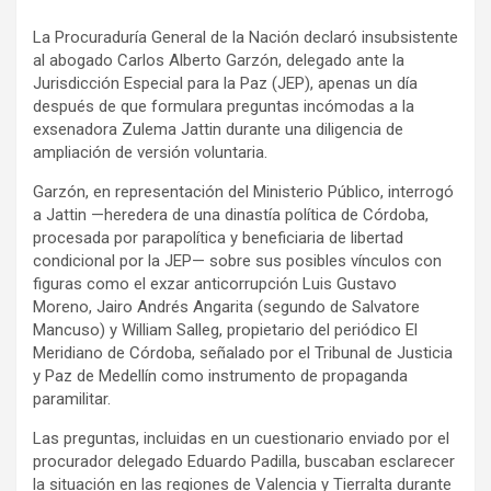
a
h
o
La Procuraduría General de la Nación declaró insubsistente
c
a
m
al abogado Carlos Alberto Garzón, delegado ante la
e
t
p
Jurisdicción Especial para la Paz (JEP), apenas un día
b
s
a
después de que formulara preguntas incómodas a la
o
A
r
exsenadora Zulema Jattin durante una diligencia de
ampliación de versión voluntaria.
o
p
t
k
p
i
Garzón, en representación del Ministerio Público, interrogó
r
a Jattin —heredera de una dinastía política de Córdoba,
procesada por parapolítica y beneficiaria de libertad
condicional por la JEP— sobre sus posibles vínculos con
figuras como el exzar anticorrupción Luis Gustavo
Moreno, Jairo Andrés Angarita (segundo de Salvatore
Mancuso) y William Salleg, propietario del periódico El
Meridiano de Córdoba, señalado por el Tribunal de Justicia
y Paz de Medellín como instrumento de propaganda
paramilitar.
Las preguntas, incluidas en un cuestionario enviado por el
procurador delegado Eduardo Padilla, buscaban esclarecer
la situación en las regiones de Valencia y Tierralta durante