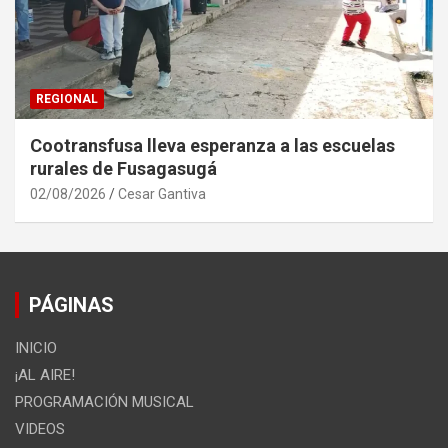
REGIONAL
Cootransfusa lleva esperanza a las escuelas
rurales de Fusagasugá
02/08/2026
Cesar Gantiva
PÁGINAS
INICIO
¡AL AIRE!
PROGRAMACIÓN MUSICAL
VIDEOS