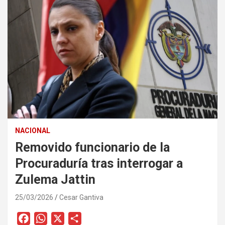
NACIONAL
Removido funcionario de la
Procuraduría tras interrogar a
Zulema Jattin
25/03/2026
Cesar Gantiva
F
W
X
C