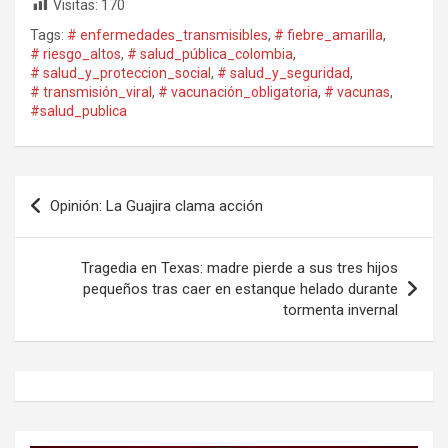
Visitas:
170
Tags:
# enfermedades_transmisibles
,
# fiebre_amarilla
,
# riesgo_altos
,
# salud_pública_colombia
,
# salud_y_proteccion_social
,
# salud_y_seguridad
,
# transmisión_viral
,
# vacunación_obligatoria
,
# vacunas
,
#salud_publica
Navegación
Opinión: La Guajira clama acción
de
entradas
Tragedia en Texas: madre pierde a sus tres hijos
pequeños tras caer en estanque helado durante
tormenta invernal