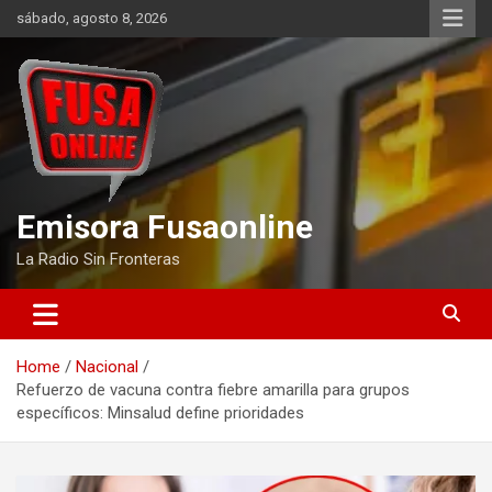
Skip
sábado, agosto 8, 2026
to
content
Emisora Fusaonline
La Radio Sin Fronteras
Home
Nacional
Refuerzo de vacuna contra fiebre amarilla para grupos
específicos: Minsalud define prioridades