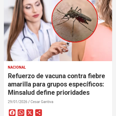
NACIONAL
Refuerzo de vacuna contra fiebre
amarilla para grupos específicos:
Minsalud define prioridades
29/01/2026
Cesar Gantiva
F
W
X
C