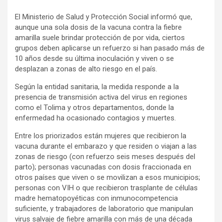
a
h
o
El Ministerio de Salud y Protección Social informó que,
c
a
m
aunque una sola dosis de la vacuna contra la fiebre
e
t
p
amarilla suele brindar protección de por vida, ciertos
b
s
a
grupos deben aplicarse un refuerzo si han pasado más de
o
A
r
10 años desde su última inoculación y viven o se
desplazan a zonas de alto riesgo en el país.
o
p
t
k
p
i
Según la entidad sanitaria, la medida responde a la
r
presencia de transmisión activa del virus en regiones
como el Tolima y otros departamentos, donde la
enfermedad ha ocasionado contagios y muertes.
Entre los priorizados están mujeres que recibieron la
vacuna durante el embarazo y que residen o viajan a las
zonas de riesgo (con refuerzo seis meses después del
parto); personas vacunadas con dosis fraccionada en
otros países que viven o se movilizan a esos municipios;
personas con VIH o que recibieron trasplante de células
madre hematopoyéticas con inmunocompetencia
suficiente, y trabajadores de laboratorio que manipulan
virus salvaje de fiebre amarilla con más de una década