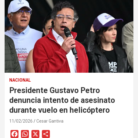
NACIONAL
Presidente Gustavo Petro
denuncia intento de asesinato
durante vuelo en helicóptero
11/02/2026
Cesar Gantiva
F
W
X
C