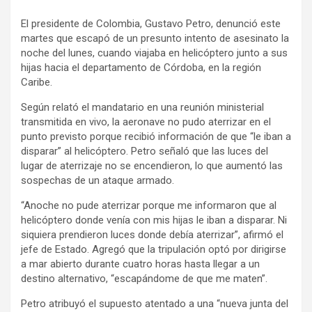
a
h
o
El presidente de Colombia, Gustavo Petro, denunció este
c
a
m
martes que escapó de un presunto intento de asesinato la
e
t
p
noche del lunes, cuando viajaba en helicóptero junto a sus
b
s
a
hijas hacia el departamento de Córdoba, en la región
o
A
r
Caribe.
o
p
t
Según relató el mandatario en una reunión ministerial
k
p
i
transmitida en vivo, la aeronave no pudo aterrizar en el
r
punto previsto porque recibió información de que “le iban a
disparar” al helicóptero. Petro señaló que las luces del
lugar de aterrizaje no se encendieron, lo que aumentó las
sospechas de un ataque armado.
“Anoche no pude aterrizar porque me informaron que al
helicóptero donde venía con mis hijas le iban a disparar. Ni
siquiera prendieron luces donde debía aterrizar”, afirmó el
jefe de Estado. Agregó que la tripulación optó por dirigirse
a mar abierto durante cuatro horas hasta llegar a un
destino alternativo, “escapándome de que me maten”.
Petro atribuyó el supuesto atentado a una “nueva junta del