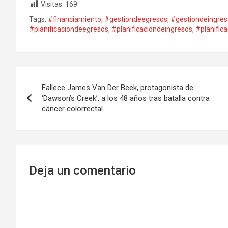
Visitas:
169
Tags:
#financiamiento
,
#gestiondeegresos
,
#gestiondeingres
#planificaciondeegresos
,
#planificaciondeingresos
,
#planifica
Navegación
Fallece James Van Der Beek, protagonista de
de
‘Dawson’s Creek’, a los 48 años tras batalla contra
cáncer colorrectal
entradas
Deja un comentario