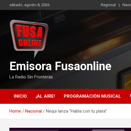
Skip
sábado, agosto 8, 2026
Regional
Naci
to
content
Emisora Fusaonline
La Radio Sin Fronteras
INICIO
¡AL AIRE!
PROGRAMACIÓN MUSICAL
Home
Nacional
Nequi lanza “Habla con tu plata”