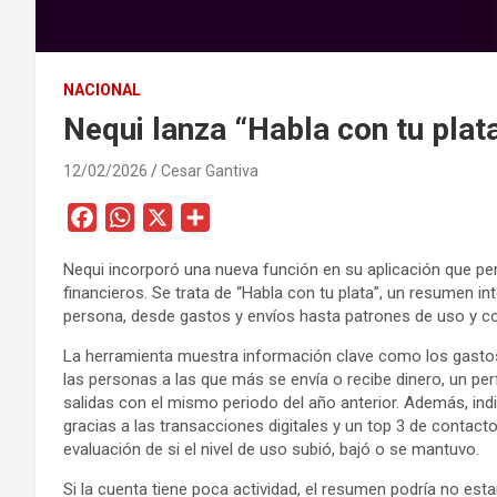
NACIONAL
Nequi lanza “Habla con tu plat
12/02/2026
Cesar Gantiva
F
W
X
C
a
h
o
Nequi incorporó una nueva función en su aplicación que per
c
a
m
financieros. Se trata de “Habla con tu plata”, un resumen i
e
t
p
persona, desde gastos y envíos hasta patrones de uso y c
b
s
a
La herramienta muestra información clave como los gastos y
o
A
r
las personas a las que más se envía o recibe dinero, un per
o
p
t
salidas con el mismo periodo del año anterior. Además, ind
k
p
i
gracias a las transacciones digitales y un top 3 de contac
r
evaluación de si el nivel de uso subió, bajó o se mantuvo.
Si la cuenta tiene poca actividad, el resumen podría no esta