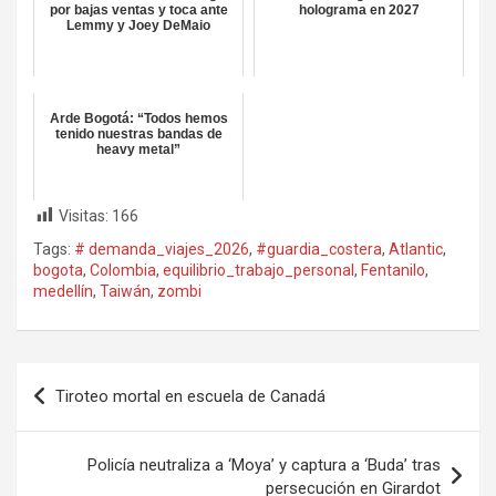
por bajas ventas y toca ante
holograma en 2027
Lemmy y Joey DeMaio
Arde Bogotá: “Todos hemos
tenido nuestras bandas de
heavy metal”
Visitas:
166
Tags:
# demanda_viajes_2026
,
#guardia_costera
,
Atlantic
,
bogota
,
Colombia
,
equilibrio_trabajo_personal
,
Fentanilo
,
medellín
,
Taiwán
,
zombi
Navegación
Tiroteo mortal en escuela de Canadá
de
entradas
Policía neutraliza a ‘Moya’ y captura a ‘Buda’ tras
persecución en Girardot