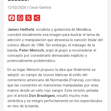
12/02/2026
Cesar Gantiva
F
W
X
C
a
h
o
James Hetfield
, vocalista y guitarrista de Metallica,
c
a
m
concibió inicialmente esa imagen para ilustrar el tema de
e
t
p
adicción y manipulación que atraviesa la canción titular del
b
s
a
icónico álbum de 1986. Sin embargo, el mánager de la
o
A
r
banda,
Peter Mensch
, urgió al grupo a reconsiderar el
concepto por considerarlo demasiado explícito y
o
p
t
potencialmente problemático.
k
p
i
r
En su lugar, Mensch propuso la idea que finalmente se
adoptó: un campo de cruces blancas al estilo del
cementerio americano de Normandía (Francia), con hilos
que las convierten en marionetas manipuladas por unas
manos desde un cielo rojo sangre. Esta versión, pintada
por el artista
Don Brautigam
, resultó mucho más
simbólica y se integró perfectamente en los espectáculos
en vivo de la banda.