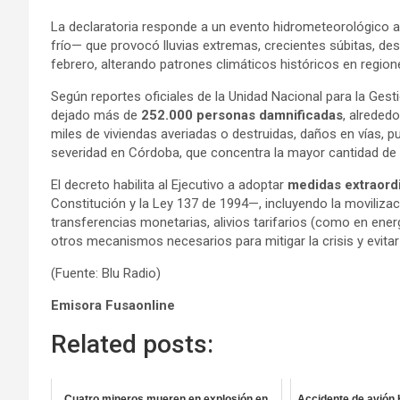
La declaratoria responde a un evento hidrometeorológico 
frío— que provocó lluvias extremas, crecientes súbitas, des
febrero, alterando patrones climáticos históricos en regio
Según reportes oficiales de la Unidad Nacional para la Ges
dejado más de
252.000 personas damnificadas
, alreded
miles de viviendas averiadas o destruidas, daños en vías, p
severidad en Córdoba, que concentra la mayor cantidad de
El decreto habilita al Ejecutivo a adoptar
medidas extraord
Constitución y la Ley 137 de 1994—, incluyendo la moviliza
transferencias monetarias, alivios tarifarios (como en energ
otros mecanismos necesarios para mitigar la crisis y evita
(Fuente: Blu Radio)
Emisora Fusaonline
Related posts:
Cuatro mineros mueren en explosión en
Accidente de avión