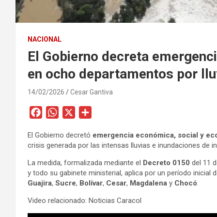
NACIONAL
El Gobierno decreta emergenci
en ocho departamentos por llu
14/02/2026
Cesar Gantiva
F
W
X
C
a
h
o
El Gobierno decretó
emergencia económica, social y ec
c
a
m
crisis generada por las intensas lluvias e inundaciones de in
e
t
p
b
s
a
La medida, formalizada mediante el
Decreto 0150
del 11 d
y todo su gabinete ministerial, aplica por un período inicial 
o
A
r
Guajira
,
Sucre
,
Bolívar
,
Cesar
,
Magdalena
y
Chocó
.
o
p
t
k
p
i
Video relacionado: Noticias Caracol
r