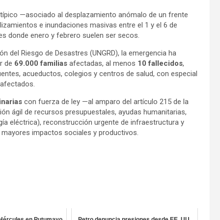
atípico —asociado al desplazamiento anómalo de un frente
lizamientos e inundaciones masivas entre el 1 y el 6 de
nes donde enero y febrero suelen ser secos.
tión del Riesgo de Desastres (UNGRD), la emergencia ha
or de
69.000 familias
afectadas, al menos
10 fallecidos
,
uentes, acueductos, colegios y centros de salud, con especial
 afectados.
inarias
con fuerza de ley —al amparo del artículo 215 de la
ción ágil de recursos presupuestales, ayudas humanitarias,
ía eléctrica), reconstrucción urgente de infraestructura y
r mayores impactos sociales y productivos.
 Hércules en Putumayo
Petro denuncia presiones desde EE. UU.