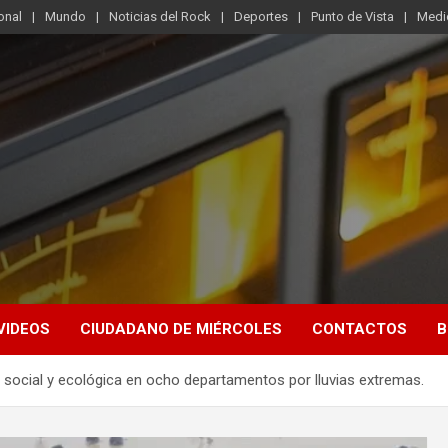
onal
Mundo
Noticias del Rock
Deportes
Punto de Vista
Medi
VIDEOS
CIUDADANO DE MIÉRCOLES
CONTACTOS
B
social y ecológica en ocho departamentos por lluvias extremas.