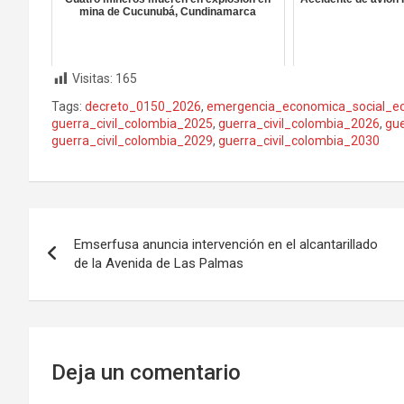
mina de Cucunubá, Cundinamarca
Visitas:
165
Tags:
decreto_0150_2026
,
emergencia_economica_social_ec
guerra_civil_colombia_2025
,
guerra_civil_colombia_2026
,
gue
guerra_civil_colombia_2029
,
guerra_civil_colombia_2030
Navegación
Emserfusa anuncia intervención en el alcantarillado
de
de la Avenida de Las Palmas
entradas
Deja un comentario