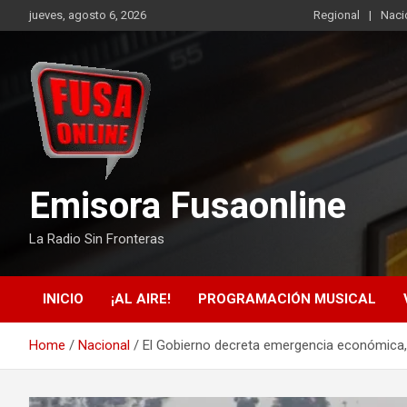
Skip
jueves, agosto 6, 2026
Regional
Naci
to
content
Emisora Fusaonline
La Radio Sin Fronteras
INICIO
¡AL AIRE!
PROGRAMACIÓN MUSICAL
Home
Nacional
El Gobierno decreta emergencia económica, 