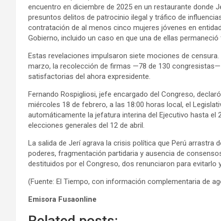
encuentro en diciembre de 2025 en un restaurante donde Jer
presuntos delitos de patrocinio ilegal y tráfico de influenci
contratación de al menos cinco mujeres jóvenes en entidad
Gobierno, incluido un caso en que una de ellas permaneció 
Estas revelaciones impulsaron siete mociones de censura. A
marzo, la recolección de firmas —78 de 130 congresistas— 
satisfactorias del ahora expresidente.
Fernando Rospigliosi, jefe encargado del Congreso, declaró 
miércoles 18 de febrero, a las 18:00 horas local, el Legisla
automáticamente la jefatura interina del Ejecutivo hasta el
elecciones generales del 12 de abril.
La salida de Jerí agrava la crisis política que Perú arrast
poderes, fragmentación partidaria y ausencia de consensos
destituidos por el Congreso, dos renunciaron para evitarlo 
(Fuente: El Tiempo, con información complementaria de age
Emisora Fusaonline
Related posts: