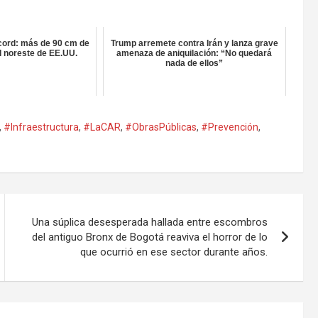
cord: más de 90 cm de
Trump arremete contra Irán y lanza grave
el noreste de EE.UU.
amenaza de aniquilación: “No quedará
nada de ellos”
,
#Infraestructura
,
#LaCAR
,
#ObrasPúblicas
,
#Prevención
,
Una súplica desesperada hallada entre escombros
del antiguo Bronx de Bogotá reaviva el horror de lo
que ocurrió en ese sector durante años.