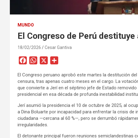
MUNDO
El Congreso de Perú destituye 
18/02/2026
Cesar Gantiva
F
W
X
C
a
h
o
El Congreso peruano aprobó este martes la destitución del
c
a
m
censura, tras apenas cuatro meses en el cargo. La votación 
e
t
p
que convierte a Jerí en el séptimo jefe de Estado removido
b
s
a
presidencial en esa década de profunda inestabilidad institu
o
A
r
Jerí asumió la presidencia el 10 de octubre de 2025, al ocup
o
p
t
a Dina Boluarte por incapacidad para enfrentar la crisis d
k
p
i
ciudadana —cercana al 60 %—, pero se derrumbó rápidamen
r
irregularidades.
El detonante principal fueron reuniones semiclandestinas c