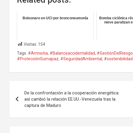
Bolsonaro en UCI por bronconeumonía
Bomba ciclónica ré
nieve paralizan 
Visitas:
154
Tags:
#Amnistia
,
#Balanceaccidentalidad
,
#GestiónDelRiesgo
#ProtecciónSumapaz
,
#SeguridadAmbiental
,
#sostenibilidad
Navegación
De la confrontación a la cooperación energética:
de
así cambió la relación EE.UU.-Venezuela tras la
captura de Maduro
entradas