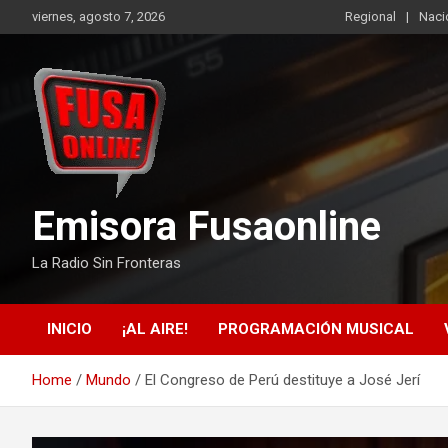
Skip
viernes, agosto 7, 2026
Regional
Naci
to
content
Emisora Fusaonline
La Radio Sin Fronteras
INICIO
¡AL AIRE!
PROGRAMACIÓN MUSICAL
Home
Mundo
El Congreso de Perú destituye a José Jerí