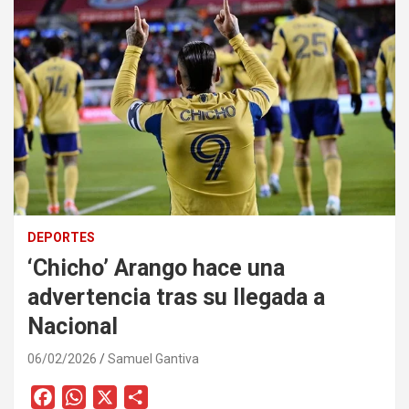
DEPORTES
‘Chicho’ Arango hace una
advertencia tras su llegada a
Nacional
06/02/2026
Samuel Gantiva
F
W
X
C