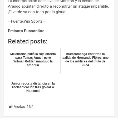
La incorporación definitiva de Morelos y la cesión de
Arango apuntan directo a reconstruir un ataque imparable.
¡El verde va con todo por la gloria!
—Fuente:Win Sports—
Emisora Fusaonline
Related posts:
Millonarios pidió la roja directa
Bucaramanga confirma la
para Tomás Ángel, pero
salida de Hernando Flórez, uno
Wilmar Roldán mantuvo la
de los artífices del título de
amarilla
2024
Junior recorta distancia en la
reclasificación tras golear a
Nacional
Visitas:
167