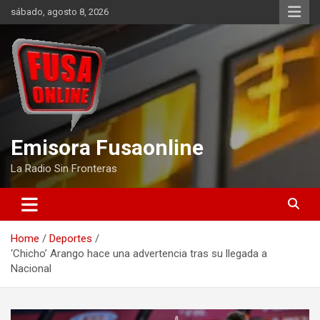
Skip
sábado, agosto 8, 2026
to
content
Emisora Fusaonline
La Radio Sin Fronteras
Home
Deportes
‘Chicho’ Arango hace una advertencia tras su llegada a
Nacional