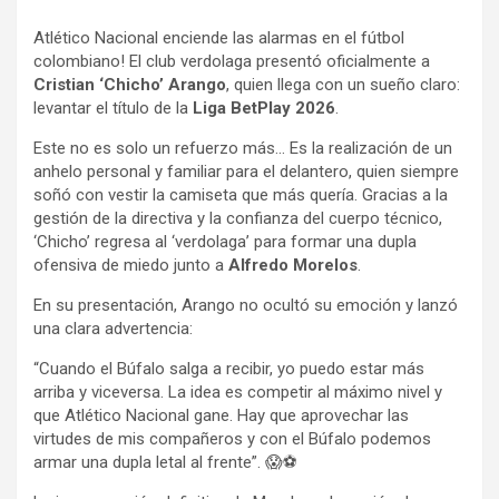
a
h
o
Atlético Nacional enciende las alarmas en el fútbol
c
a
m
colombiano! El club verdolaga presentó oficialmente a
e
t
p
Cristian ‘Chicho’ Arango
, quien llega con un sueño claro:
b
s
a
levantar el título de la
Liga BetPlay 2026
.
o
A
r
Este no es solo un refuerzo más… Es la realización de un
o
p
t
anhelo personal y familiar para el delantero, quien siempre
k
p
i
soñó con vestir la camiseta que más quería. Gracias a la
r
gestión de la directiva y la confianza del cuerpo técnico,
‘Chicho’ regresa al ‘verdolaga’ para formar una dupla
ofensiva de miedo junto a
Alfredo Morelos
.
En su presentación, Arango no ocultó su emoción y lanzó
una clara advertencia:
“Cuando el Búfalo salga a recibir, yo puedo estar más
arriba y viceversa. La idea es competir al máximo nivel y
que Atlético Nacional gane. Hay que aprovechar las
virtudes de mis compañeros y con el Búfalo podemos
armar una dupla letal al frente”. 😱⚽