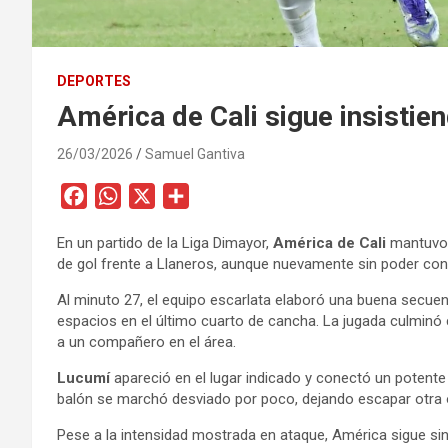
DEPORTES
América de Cali sigue insistie
26/03/2026
Samuel Gantiva
F
W
X
C
a
h
o
En un partido de la Liga Dimayor,
América de Cali
mantuvo 
c
a
m
de gol frente a Llaneros, aunque nuevamente sin poder con
e
t
p
b
s
a
Al minuto 27, el equipo escarlata elaboró una buena secuenc
espacios en el último cuarto de cancha. La jugada culminó
o
A
r
a un compañero en el área.
o
p
t
k
p
i
Lucumí
apareció en el lugar indicado y conectó un potente 
balón se marchó desviado por poco, dejando escapar otra o
r
Pese a la intensidad mostrada en ataque, América sigue sin 