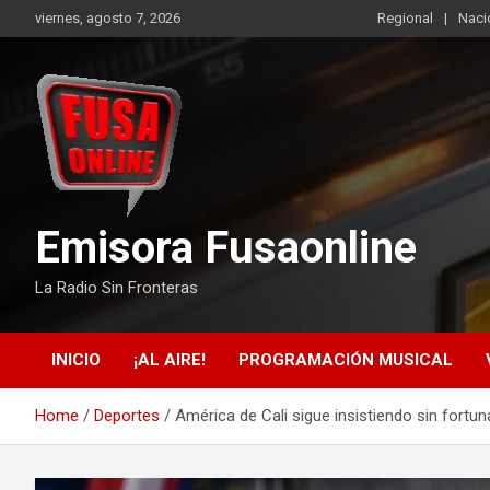
Skip
viernes, agosto 7, 2026
Regional
Naci
to
content
Emisora Fusaonline
La Radio Sin Fronteras
INICIO
¡AL AIRE!
PROGRAMACIÓN MUSICAL
Home
Deportes
América de Cali sigue insistiendo sin fortu