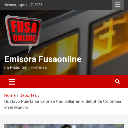
Skip
viernes, agosto 7, 2026
to
content
Emisora Fusaonline
La Radio Sin Fronteras
Home
Deportes
Gustavo Puerta se valoriza tras brillar en el debut de Colombia
en el Mundial