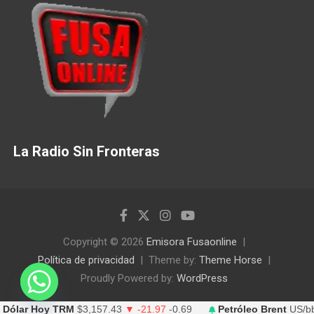
La Radio Sin Fronteras
Copyright © 2026
Emisora Fusaonline
Política de privacidad
Theme by:
Theme Horse
Proudly Powered by:
WordPress
Dólar Hoy TRM
$3,157.43
▼ -21.97
-0.69
Petróleo Brent
US/bb