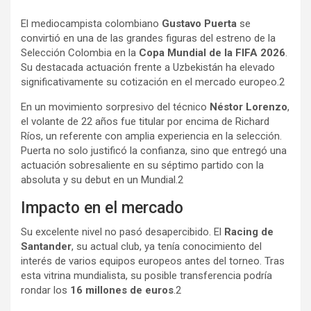
a
h
o
El mediocampista colombiano
Gustavo Puerta
se
c
a
m
convirtió en una de las grandes figuras del estreno de la
e
t
p
Selección Colombia en la
Copa Mundial de la FIFA 2026
.
b
s
a
Su destacada actuación frente a Uzbekistán ha elevado
o
A
r
significativamente su cotización en el mercado europeo.2
o
p
t
En un movimiento sorpresivo del técnico
Néstor Lorenzo
,
k
p
i
el volante de 22 años fue titular por encima de Richard
r
Ríos, un referente con amplia experiencia en la selección.
Puerta no solo justificó la confianza, sino que entregó una
actuación sobresaliente en su séptimo partido con la
absoluta y su debut en un Mundial.2
Impacto en el mercado
Su excelente nivel no pasó desapercibido. El
Racing de
Santander
, su actual club, ya tenía conocimiento del
interés de varios equipos europeos antes del torneo. Tras
esta vitrina mundialista, su posible transferencia podría
rondar los
16 millones de euros
.2