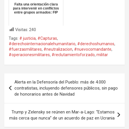
Falta una orientación clara
para intervenir en conflictos
entre grupos armados: FIP
Visitas:
240
Tags:
# justicia
,
#Capturas
,
#derechoiinternacionalehumanitario
,
#derechoshumanos
,
#fuerzasmilitares
,
#neutralizacion
,
#nuevocomandante
,
#operacionesmilitares
,
#reclutamientoforzado
,
militar
Navegación
Alerta en la Defensoría del Pueblo: más de 4.000
de
contratistas, incluyendo defensores públicos, sin pago
de honorarios antes de Navidad
entradas
Trump y Zelensky se reúnen en Mar-a-Lago: “Estamos
más cerca que nunca” de un acuerdo de paz en Ucrania