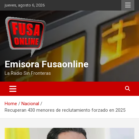
Skip
jueves, agosto 6, 2026
to
content
Emisora Fusaonline
La Radio Sin Fronteras
Home
Nacional
Recuperan 430 menores de reclutamiento forzado en 2025