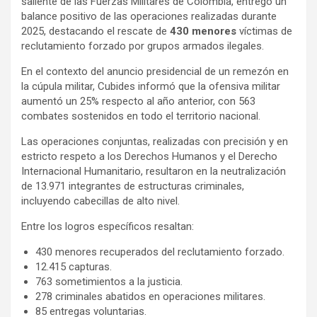
saliente de las Fuerzas Militares de Colombia, entregó un
e
t
p
balance positivo de las operaciones realizadas durante
b
s
a
2025, destacando el rescate de
430 menores
víctimas de
o
A
r
reclutamiento forzado por grupos armados ilegales.
o
p
t
En el contexto del anuncio presidencial de un remezón en
k
p
i
la cúpula militar, Cubides informó que la ofensiva militar
r
aumentó un 25% respecto al año anterior, con 563
combates sostenidos en todo el territorio nacional.
Las operaciones conjuntas, realizadas con precisión y en
estricto respeto a los Derechos Humanos y el Derecho
Internacional Humanitario, resultaron en la neutralización
de 13.971 integrantes de estructuras criminales,
incluyendo cabecillas de alto nivel.
Entre los logros específicos resaltan:
430 menores recuperados del reclutamiento forzado.
12.415 capturas.
763 sometimientos a la justicia.
278 criminales abatidos en operaciones militares.
85 entregas voluntarias.