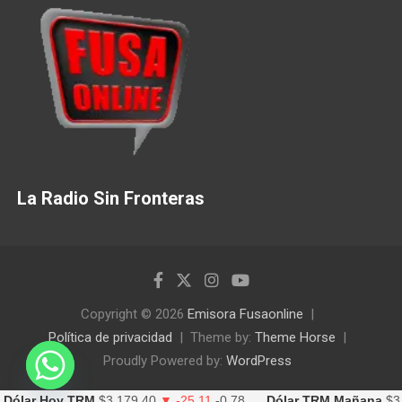
La Radio Sin Fronteras
Copyright © 2026
Emisora Fusaonline
Política de privacidad
Theme by:
Theme Horse
Proudly Powered by:
WordPress
Dólar Hoy TRM
$3,179.40
▼ -25.11
-0.78
Dólar TRM Mañana
$3