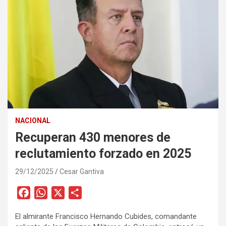
NACIONAL
Recuperan 430 menores de
reclutamiento forzado en 2025
29/12/2025
Cesar Gantiva
F
W
X
C
a
h
o
El almirante Francisco Hernando Cubides, comandante
c
a
m