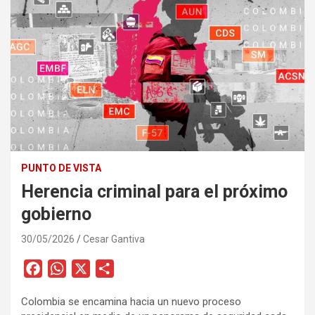
PUNTO DE VISTA
Herencia criminal para el próximo
gobierno
30/05/2026
Cesar Gantiva
F
W
X
C
a
h
o
Colombia se encamina hacia un nuevo proceso
c
a
m