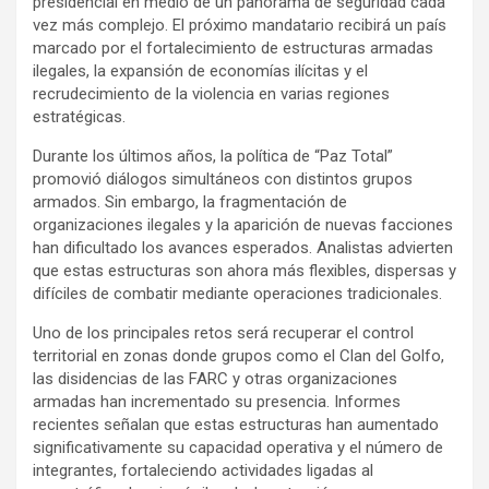
presidencial en medio de un panorama de seguridad cada
e
t
p
vez más complejo. El próximo mandatario recibirá un país
b
s
a
marcado por el fortalecimiento de estructuras armadas
o
A
r
ilegales, la expansión de economías ilícitas y el
recrudecimiento de la violencia en varias regiones
o
p
t
estratégicas.
k
p
i
r
Durante los últimos años, la política de “Paz Total”
promovió diálogos simultáneos con distintos grupos
armados. Sin embargo, la fragmentación de
organizaciones ilegales y la aparición de nuevas facciones
han dificultado los avances esperados. Analistas advierten
que estas estructuras son ahora más flexibles, dispersas y
difíciles de combatir mediante operaciones tradicionales.
Uno de los principales retos será recuperar el control
territorial en zonas donde grupos como el Clan del Golfo,
las disidencias de las FARC y otras organizaciones
armadas han incrementado su presencia. Informes
recientes señalan que estas estructuras han aumentado
significativamente su capacidad operativa y el número de
integrantes, fortaleciendo actividades ligadas al