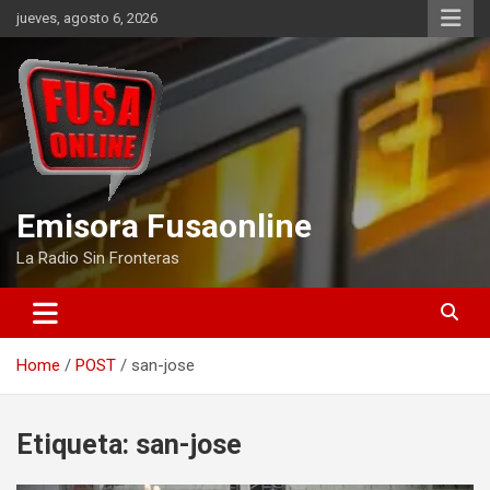
Skip
jueves, agosto 6, 2026
to
content
Emisora Fusaonline
La Radio Sin Fronteras
Home
POST
san-jose
Etiqueta:
san-jose