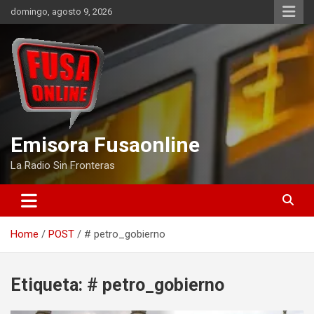
Skip
domingo, agosto 9, 2026
to
content
Emisora Fusaonline
La Radio Sin Fronteras
Home
POST
# petro_gobierno
Etiqueta:
# petro_gobierno