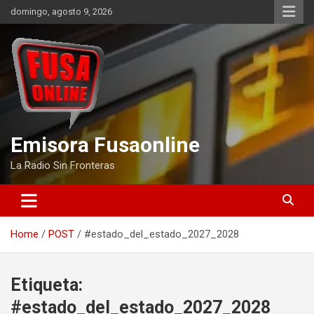
Skip
domingo, agosto 9, 2026
to
content
Emisora Fusaonline
La Radio Sin Fronteras
Home
POST
#estado_del_estado_2027_2028
Etiqueta:
#estado_del_estado_2027_2028