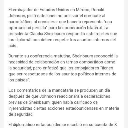
a
h
o
El embajador de Estados Unidos en México, Ronald
c
a
m
Johnson, pidió este lunes no politizar el combate al
e
t
p
narcotráfico, al considerar que hacerlo representa “una
b
s
a
oportunidad perdida” para la cooperación bilateral. La
o
A
r
presidenta Claudia Sheinbaum respondió este martes que
los diplomáticos deben respetar los asuntos internos del
o
p
t
país.
k
p
i
r
Durante su conferencia matutina, Sheinbaum reconoció la
necesidad de colaboración en temas compartidos como
la seguridad, pero enfatizó que los embajadores “tienen
que ser respetuosos de los asuntos políticos internos de
los países”.
Los comentarios de la mandataria se producen un día
después de que Johnson reaccionara a declaraciones
previas de Sheinbaum, quien había calificado de
injerencistas ciertas acciones estadounidenses en materia
de seguridad.
El diplomático estadounidense escribió en su cuenta de X