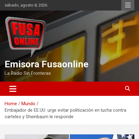
Skip
sábado, agosto 8, 2026
to
content
Emisora Fusaonline
La Radio Sin Fronteras
Home
Mundo
Embajador de EE.UU. urge evitar politización en lucha contra
carteles y Sheinbaum le responde