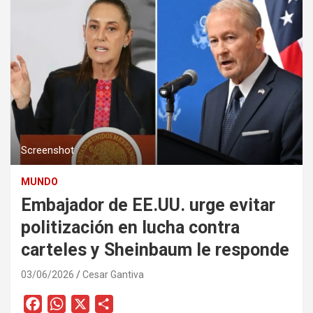
Screenshot
MUNDO
Embajador de EE.UU. urge evitar
politización en lucha contra
carteles y Sheinbaum le responde
03/06/2026
Cesar Gantiva
F
W
X
C