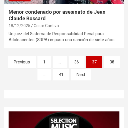
Menor condenado por asesinato de Jean
Claude Bossard
18/12/2025
Cesar Gantiva
Un juez del Sistema de Responsabilidad Penal para
Adolescentes (SRPA) impuso una sanción de siete años…
Paginación
Previous
1
…
36
37
38
de
…
41
Next
entradas