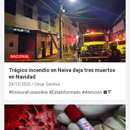
NACIONAL
Trágico incendio en Neiva deja tres muertos
en Navidad
24/12/2025
Cesar Gantiva
#EmisoraFusaonline #EstaInformado #Atención ⬛🔻