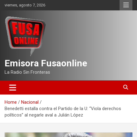
Skip
viernes, agosto 7, 2026
to
content
Emisora Fusaonline
La Radio Sin Fronteras
Home
Nacional
Benedetti estalla contra el Partido de la U: “Viola derechos
políticos” al negarle aval a Julián López