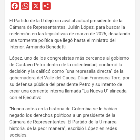
F
W
X
C
a
h
o
El Partido de la U dejó sin aval al actual presidente de la
c
a
m
Cámara de Representantes, Julián López, para buscar la
e
t
p
reelección en las legislativas de marzo de 2026, desatando
b
s
a
una tormenta política que llegó hasta el ministro del
o
A
r
Interior, Armando Benedetti.
o
p
t
López, uno de los congresistas más cercanos al gobierno
k
p
i
de Gustavo Petro dentro de la colectividad, confirmó la
r
decisión y la calificó como “una represalia directa” de la
gobernadora del Valle del Cauca, Dilian Francisca Toro, por
su defensa pública del presidente Petro y su intento de
crear una corriente interna llamada “La Nueva U” alineada
con el Ejecutivo.
“Nunca antes en la historia de Colombia se le habían
negado los derechos políticos a un presidente de la
Cámara de Representantes. El Partido de la U marca
historia, de la peor manera”, escribió López en redes
sociales.