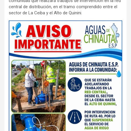
comunidad que realizará trabajos de intervención en la red
e
t
p
central de distribución, en el tramo comprendido entre el
b
s
a
sector de La Ceiba y el Alto de Quinini.
o
A
r
o
p
t
k
p
i
r