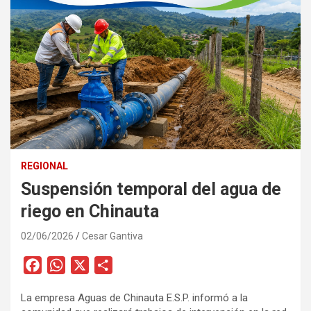
REGIONAL
Suspensión temporal del agua de
riego en Chinauta
02/06/2026
Cesar Gantiva
F
W
X
C
a
h
o
La empresa Aguas de Chinauta E.S.P. informó a la
c
a
m