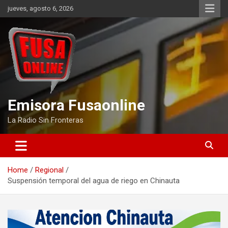
Skip
jueves, agosto 6, 2026
to
content
Emisora Fusaonline
La Radio Sin Fronteras
Home
Regional
Suspensión temporal del agua de riego en Chinauta