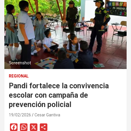
Screenshot
REGIONAL
Pandi fortalece la convivencia
escolar con campaña de
prevención policial
19/02/2026
Cesar Gantiva
F
W
X
C