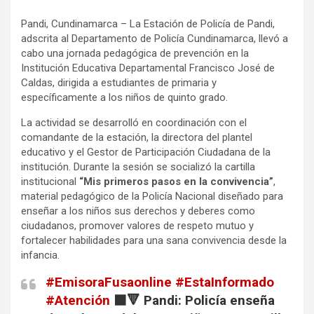
a
h
o
Pandi, Cundinamarca – La Estación de Policía de Pandi,
c
a
m
adscrita al Departamento de Policía Cundinamarca, llevó a
e
t
p
cabo una jornada pedagógica de prevención en la
b
s
a
Institución Educativa Departamental Francisco José de
o
A
r
Caldas, dirigida a estudiantes de primaria y
específicamente a los niños de quinto grado.
o
p
t
k
p
i
La actividad se desarrolló en coordinación con el
r
comandante de la estación, la directora del plantel
educativo y el Gestor de Participación Ciudadana de la
institución. Durante la sesión se socializó la cartilla
institucional
“Mis primeros pasos en la convivencia”
,
material pedagógico de la Policía Nacional diseñado para
enseñar a los niños sus derechos y deberes como
ciudadanos, promover valores de respeto mutuo y
fortalecer habilidades para una sana convivencia desde la
infancia.
#EmisoraFusaonline
#EstaInformado
#Atención
⬛🔻 Pandi: Policía enseña