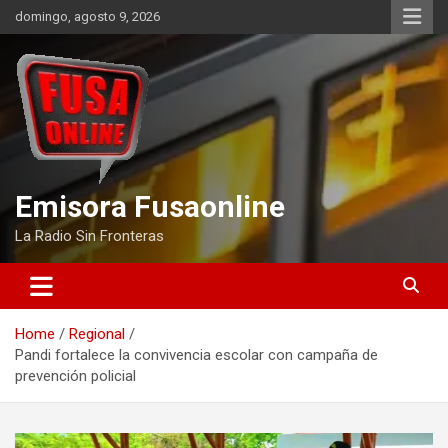
Skip
domingo, agosto 9, 2026
to
content
Emisora Fusaonline
La Radio Sin Fronteras
Home
Regional
Pandi fortalece la convivencia escolar con campaña de
prevención policial