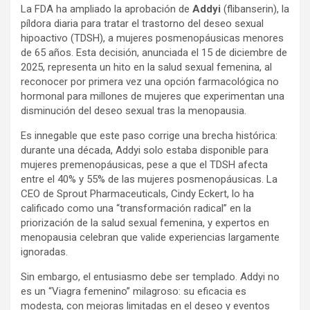
La FDA ha ampliado la aprobación de
Addyi
(flibanserin), la
c
a
m
píldora diaria para tratar el trastorno del deseo sexual
e
t
p
hipoactivo (TDSH), a mujeres posmenopáusicas menores
b
s
a
de 65 años. Esta decisión, anunciada el 15 de diciembre de
o
A
r
2025, representa un hito en la salud sexual femenina, al
reconocer por primera vez una opción farmacológica no
o
p
t
hormonal para millones de mujeres que experimentan una
k
p
i
disminución del deseo sexual tras la menopausia.
r
Es innegable que este paso corrige una brecha histórica:
durante una década, Addyi solo estaba disponible para
mujeres premenopáusicas, pese a que el TDSH afecta
entre el 40% y 55% de las mujeres posmenopáusicas. La
CEO de Sprout Pharmaceuticals, Cindy Eckert, lo ha
calificado como una “transformación radical” en la
priorización de la salud sexual femenina, y expertos en
menopausia celebran que valide experiencias largamente
ignoradas.
Sin embargo, el entusiasmo debe ser templado. Addyi no
es un “Viagra femenino” milagroso: su eficacia es
modesta, con mejoras limitadas en el deseo y eventos