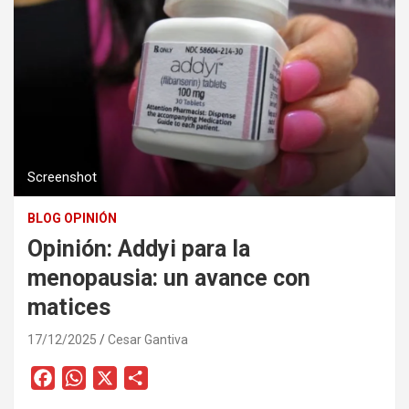
Screenshot
BLOG OPINIÓN
Opinión: Addyi para la
menopausia: un avance con
matices
17/12/2025
Cesar Gantiva
F
W
X
C
a
h
o