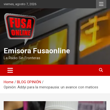
Skip
viernes, agosto 7, 2026
to
content
Emisora Fusaonline
La Radio Sin Fronteras
Home
BLOG OPINIÓN
Opinión: Addyi para la menopausia: un avance con matices