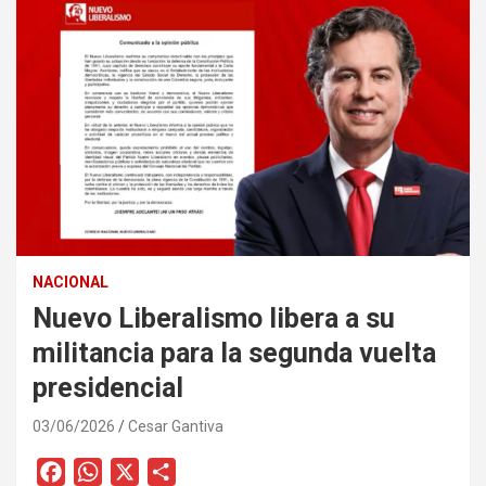
NACIONAL
Nuevo Liberalismo libera a su
militancia para la segunda vuelta
presidencial
03/06/2026
Cesar Gantiva
F
W
X
C