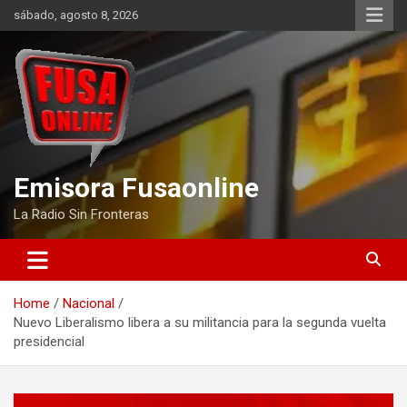
Skip
sábado, agosto 8, 2026
to
content
Emisora Fusaonline
La Radio Sin Fronteras
Home
Nacional
Nuevo Liberalismo libera a su militancia para la segunda vuelta
presidencial