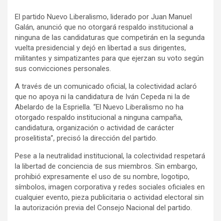
a
h
o
El partido Nuevo Liberalismo, liderado por Juan Manuel
c
a
m
Galán, anunció que no otorgará respaldo institucional a
e
t
p
ninguna de las candidaturas que competirán en la segunda
b
s
a
vuelta presidencial y dejó en libertad a sus dirigentes,
o
A
r
militantes y simpatizantes para que ejerzan su voto según
sus convicciones personales.
o
p
t
k
p
i
A través de un comunicado oficial, la colectividad aclaró
r
que no apoya ni la candidatura de Iván Cepeda ni la de
Abelardo de la Espriella. “El Nuevo Liberalismo no ha
otorgado respaldo institucional a ninguna campaña,
candidatura, organización o actividad de carácter
proselitista”, precisó la dirección del partido.
Pese a la neutralidad institucional, la colectividad respetará
la libertad de conciencia de sus miembros. Sin embargo,
prohibió expresamente el uso de su nombre, logotipo,
símbolos, imagen corporativa y redes sociales oficiales en
cualquier evento, pieza publicitaria o actividad electoral sin
la autorización previa del Consejo Nacional del partido.