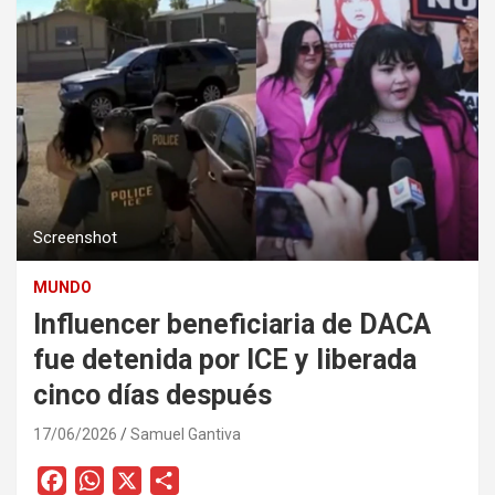
Screenshot
MUNDO
Influencer beneficiaria de DACA
fue detenida por ICE y liberada
cinco días después
17/06/2026
Samuel Gantiva
F
W
X
C