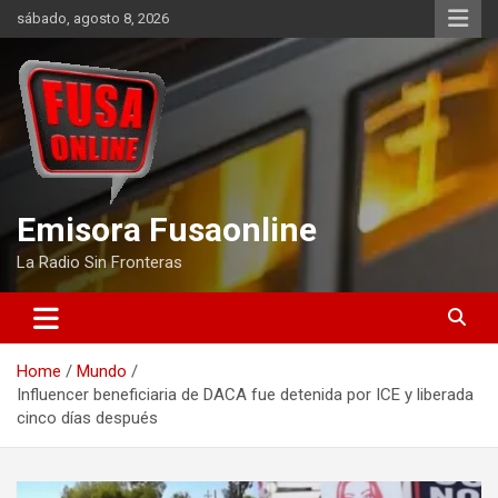
Skip
sábado, agosto 8, 2026
to
content
Emisora Fusaonline
La Radio Sin Fronteras
Home
Mundo
Influencer beneficiaria de DACA fue detenida por ICE y liberada
cinco días después