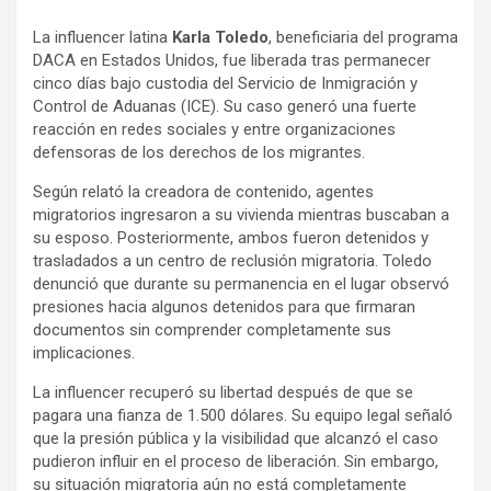
a
h
o
La influencer latina
Karla Toledo
, beneficiaria del programa
c
a
m
DACA en Estados Unidos, fue liberada tras permanecer
e
t
p
cinco días bajo custodia del Servicio de Inmigración y
b
s
a
Control de Aduanas (ICE). Su caso generó una fuerte
o
A
r
reacción en redes sociales y entre organizaciones
defensoras de los derechos de los migrantes.
o
p
t
k
p
i
Según relató la creadora de contenido, agentes
r
migratorios ingresaron a su vivienda mientras buscaban a
su esposo. Posteriormente, ambos fueron detenidos y
trasladados a un centro de reclusión migratoria. Toledo
denunció que durante su permanencia en el lugar observó
presiones hacia algunos detenidos para que firmaran
documentos sin comprender completamente sus
implicaciones.
La influencer recuperó su libertad después de que se
pagara una fianza de 1.500 dólares. Su equipo legal señaló
que la presión pública y la visibilidad que alcanzó el caso
pudieron influir en el proceso de liberación. Sin embargo,
su situación migratoria aún no está completamente