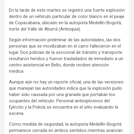
a
h
o
En la tarde de este martes se registró una fuerte explosión
c
a
m
dentro de un vehículo particular de color blanco en el peaje
e
t
p
de Copacabana, ubicado en la autopista Medellín-Bogotá,
b
s
a
norte del Valle de Aburrá (Antioquia).
o
A
r
Según información preliminar de las autoridades, las dos
o
p
t
personas que se movilizaban en el carro fallecieron en el
k
p
i
lugar. Dos policías de la seccional de tránsito y transporte
r
resultaron heridos y fueron trasladados de inmediato a un
centro asistencial en Bello, donde reciben atención
médica.
Aunque aún no hay un reporte oficial, una de las versiones
que manejan las autoridades indica que la explosión pudo
haber sido causada por una granada que portaban los
ocupantes del vehículo. Personal antiexplosivos del
Ejército y la Policía se encuentra en el sitio evaluando la
escena.
Como medida de seguridad, la autopista Medellín-Bogotá
permanece cerrada en ambos sentidos mientras avanzan