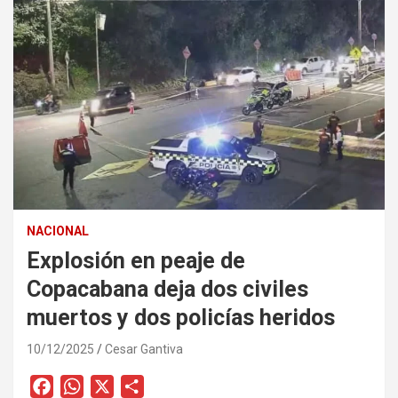
NACIONAL
Explosión en peaje de
Copacabana deja dos civiles
muertos y dos policías heridos
10/12/2025
Cesar Gantiva
F
W
X
C