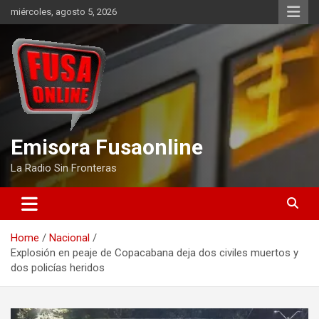
Skip
miércoles, agosto 5, 2026
to
content
Emisora Fusaonline
La Radio Sin Fronteras
Home
Nacional
Explosión en peaje de Copacabana deja dos civiles muertos y
dos policías heridos