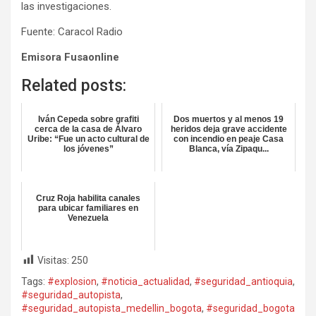
las investigaciones.
Fuente: Caracol Radio
Emisora Fusaonline
Related posts:
Iván Cepeda sobre grafiti
Dos muertos y al menos 19
cerca de la casa de Álvaro
heridos deja grave accidente
Uribe: “Fue un acto cultural de
con incendio en peaje Casa
los jóvenes”
Blanca, vía Zipaqu...
Cruz Roja habilita canales
para ubicar familiares en
Venezuela
Visitas:
250
Tags:
#explosion
,
#noticia_actualidad
,
#seguridad_antioquia
,
#seguridad_autopista
,
#seguridad_autopista_medellin_bogota
,
#seguridad_bogota