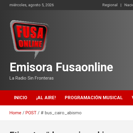
Skip
miércoles, agosto 5, 2026
Regional
Naci
to
content
Emisora Fusaonline
La Radio Sin Fronteras
INICIO
¡AL AIRE!
PROGRAMACIÓN MUSICAL
Home
POST
# bus_cairo_abismo