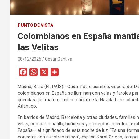
PUNTO DE VISTA
Colombianos en España mantiene
las Velitas
08/12/2025
Cesar Gantiva
F
W
X
C
a
h
o
Madrid, 8 dic (EL PAÍS).- Cada 7 de diciembre, víspera del 
c
a
m
colombianos en España se iluminan con velas y faroles para 
e
t
p
queridas que marca el inicio oficial de la Navidad en Colomb
b
s
a
Atlántico.
o
A
r
En barrios de Madrid, Barcelona y otras ciudades, familias
o
p
t
velas, compartir natilla, buñuelos y recuerdos, mientras e
k
p
i
España— el significado de esta noche de luz. “Es una forma
r
conectar con nuestras raíces”, explica Karol Ortega, terap