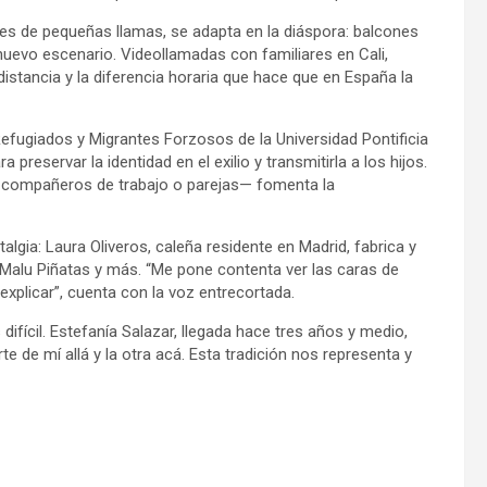
ques de pequeñas llamas, se adapta en la diáspora: balcones
 nuevo escenario. Videollamadas con familiares en Cali,
distancia y la diferencia horaria que hace que en España la
Refugiados y Migrantes Forzosos de la Universidad Pontificia
preservar la identidad en el exilio y transmitirla a los hijos.
 compañeros de trabajo o parejas— fomenta la
lgia: Laura Oliveros, caleña residente en Madrid, fabrica y
 Malu Piñatas y más. “Me pone contenta ver las caras de
xplicar”, cuenta con la voz entrecortada.
fícil. Estefanía Salazar, llegada hace tres años y medio,
 de mí allá y la otra acá. Esta tradición nos representa y