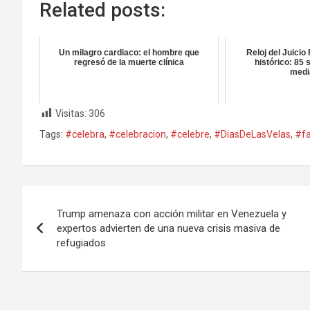
Related posts:
Un milagro cardiaco: el hombre que
Reloj del Juicio
regresó de la muerte clínica
histórico: 85
medi
Visitas:
306
Tags:
#celebra
,
#celebracion
,
#celebre
,
#DiasDeLasVelas
,
#fa
Navegación
Trump amenaza con acción militar en Venezuela y
de
expertos advierten de una nueva crisis masiva de
refugiados
entradas