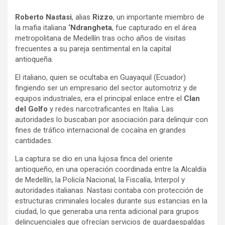
a
h
o
Roberto Nastasi
, alias
Rizzo
, un importante miembro de
c
a
m
la mafia italiana
‘Ndrangheta
, fue capturado en el área
e
t
p
metropolitana de Medellín tras ocho años de visitas
b
s
a
frecuentes a su pareja sentimental en la capital
o
A
r
antioqueña.
o
p
t
El italiano, quien se ocultaba en Guayaquil (Ecuador)
k
p
i
fingiendo ser un empresario del sector automotriz y de
r
equipos industriales, era el principal enlace entre el
Clan
del Golfo
y redes narcotraficantes en Italia. Las
autoridades lo buscaban por asociación para delinquir con
fines de tráfico internacional de cocaína en grandes
cantidades.
La captura se dio en una lujosa finca del oriente
antioqueño, en una operación coordinada entre la Alcaldía
de Medellín, la Policía Nacional, la Fiscalía, Interpol y
autoridades italianas. Nastasi contaba con protección de
estructuras criminales locales durante sus estancias en la
ciudad, lo que generaba una renta adicional para grupos
delincuenciales que ofrecían servicios de guardaespaldas