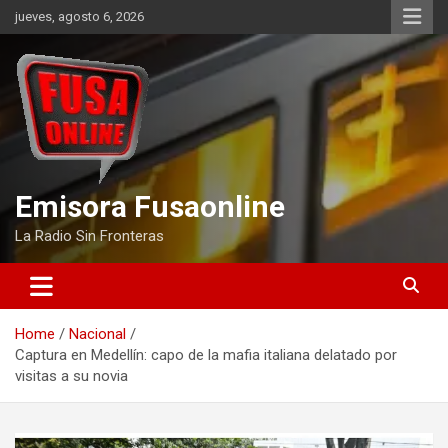
Skip
jueves, agosto 6, 2026
to
content
Emisora Fusaonline
La Radio Sin Fronteras
Home
Nacional
Captura en Medellín: capo de la mafia italiana delatado por
visitas a su novia