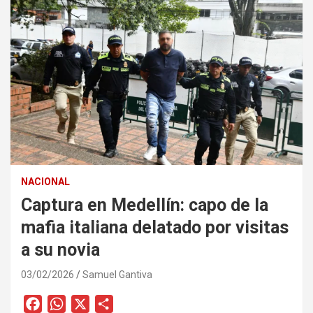
NACIONAL
Captura en Medellín: capo de la
mafia italiana delatado por visitas
a su novia
03/02/2026
Samuel Gantiva
F
W
X
C