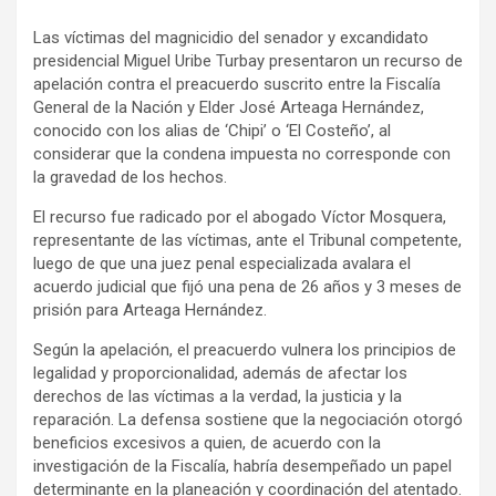
a
h
o
Las víctimas del magnicidio del senador y excandidato
c
a
m
presidencial Miguel Uribe Turbay presentaron un recurso de
e
t
p
apelación contra el preacuerdo suscrito entre la Fiscalía
b
s
a
General de la Nación y Elder José Arteaga Hernández,
o
A
r
conocido con los alias de ‘Chipi’ o ‘El Costeño’, al
considerar que la condena impuesta no corresponde con
o
p
t
la gravedad de los hechos.
k
p
i
r
El recurso fue radicado por el abogado Víctor Mosquera,
representante de las víctimas, ante el Tribunal competente,
luego de que una juez penal especializada avalara el
acuerdo judicial que fijó una pena de 26 años y 3 meses de
prisión para Arteaga Hernández.
Según la apelación, el preacuerdo vulnera los principios de
legalidad y proporcionalidad, además de afectar los
derechos de las víctimas a la verdad, la justicia y la
reparación. La defensa sostiene que la negociación otorgó
beneficios excesivos a quien, de acuerdo con la
investigación de la Fiscalía, habría desempeñado un papel
determinante en la planeación y coordinación del atentado.