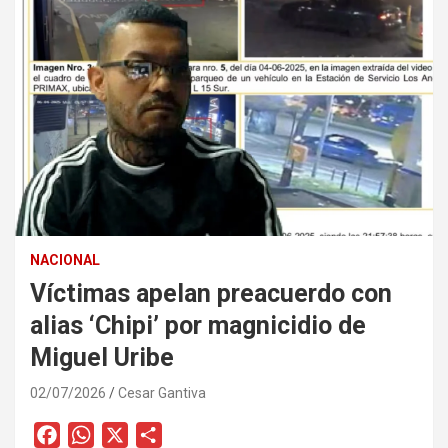
NACIONAL
Víctimas apelan preacuerdo con
alias ‘Chipi’ por magnicidio de
Miguel Uribe
02/07/2026
Cesar Gantiva
F
W
X
C