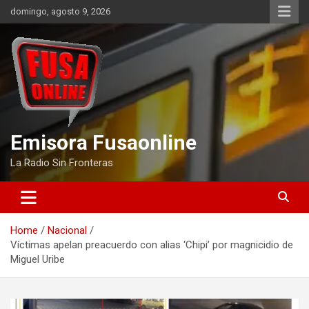
Skip
domingo, agosto 9, 2026
to
content
Emisora Fusaonline
La Radio Sin Fronteras
Home
Nacional
Víctimas apelan preacuerdo con alias ‘Chipi’ por magnicidio de
Miguel Uribe