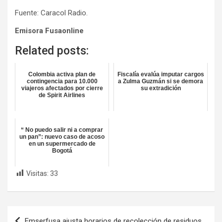
Fuente: Caracol Radio.
Emisora Fusaonline
Related posts:
Colombia activa plan de
Fiscalía evalúa imputar cargos
contingencia para 10.000
a Zulma Guzmán si se demora
viajeros afectados por cierre
su extradición
de Spirit Airlines
“ No puedo salir ni a comprar
un pan”: nuevo caso de acoso
en un supermercado de
Bogotá
Visitas:
33
Navegación
Emserfusa ajusta horarios de recolección de residuos