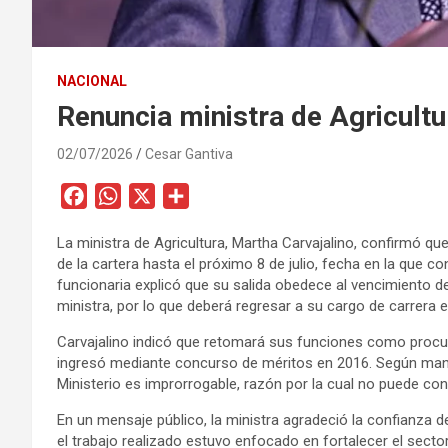
NACIONAL
Renuncia ministra de Agricultu
02/07/2026
Cesar Gantiva
F
W
X
C
a
h
o
La ministra de Agricultura, Martha Carvajalino, confirmó qu
c
a
m
de la cartera hasta el próximo 8 de julio, fecha en la que c
e
t
p
funcionaria explicó que su salida obedece al vencimiento d
b
s
a
ministra, por lo que deberá regresar a su cargo de carrera 
o
A
r
Carvajalino indicó que retomará sus funciones como procu
o
p
t
ingresó mediante concurso de méritos en 2016. Según mani
k
p
i
Ministerio es improrrogable, razón por la cual no puede conti
r
En un mensaje público, la ministra agradeció la confianza 
el trabajo realizado estuvo enfocado en fortalecer el sector