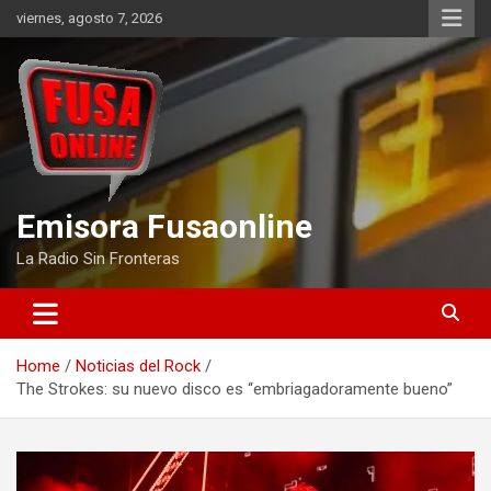
Skip
viernes, agosto 7, 2026
to
content
Emisora Fusaonline
La Radio Sin Fronteras
Home
Noticias del Rock
The Strokes: su nuevo disco es “embriagadoramente bueno”