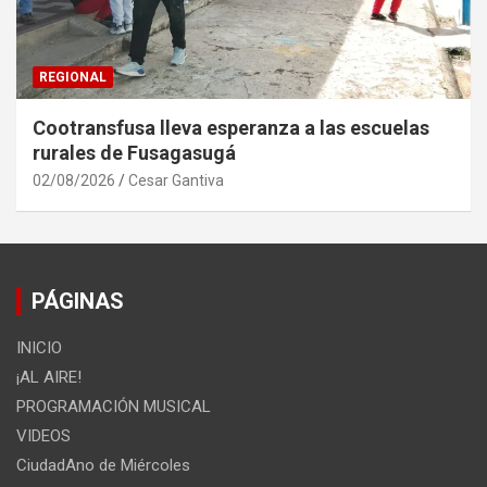
REGIONAL
Cootransfusa lleva esperanza a las escuelas
rurales de Fusagasugá
02/08/2026
Cesar Gantiva
PÁGINAS
INICIO
¡AL AIRE!
PROGRAMACIÓN MUSICAL
VIDEOS
CiudadAno de Miércoles