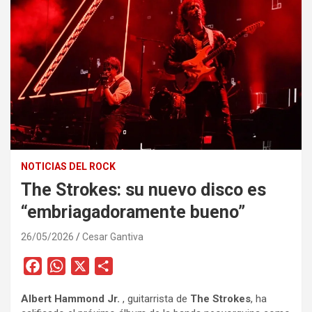
NOTICIAS DEL ROCK
The Strokes: su nuevo disco es
“embriagadoramente bueno”
26/05/2026
Cesar Gantiva
F
W
X
C
a
h
o
Albert Hammond Jr.
, guitarrista de
The Strokes
, ha
c
a
m