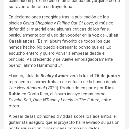
calificado el próximo álbum de la banda neoyorquina como
e
t
p
su favorito de toda su trayectoria.
b
s
a
En declaraciones recogidas tras la publicación de los
o
A
r
singles
Going Shopping
y
Falling Out Of Love
, el músico
o
p
t
defendió el material ante algunas críticas de los fans,
k
p
i
particularmente por el uso de vocoder en la voz de
Julian
r
Casablancas
. “Es mi álbum favorito de todos los que
hemos hecho. No puedo expresar lo bonito que es. Lo
escucho entero y quiero volver a empezar desde el
principio. Va creciendo y se vuelve embriagadoramente
bueno”, afirmó Hammond Jr.
El disco, titulado
Reality Awaits
, verá la luz el
26 de junio
y
representa el primer trabajo de estudio de la banda desde
The New Abnormal
(2020). Producido en parte por
Rick
Rubin
en Costa Rica, el álbum incluye temas como
Psycho Shit
,
Dine N’Dash
y
Lonely In The Future
, entre
otros.
A pesar de las opiniones divididas sobre los adelantos, el
guitarrista aseguró que el proyecto ha reavivado su pasión
por la agrupación, consolidada como uno de los