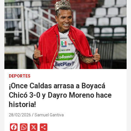
DEPORTES
¡Once Caldas arrasa a Boyacá
Chicó 3-0 y Dayro Moreno hace
historia!
28/02/2026
Samuel Gantiva
F
W
X
C