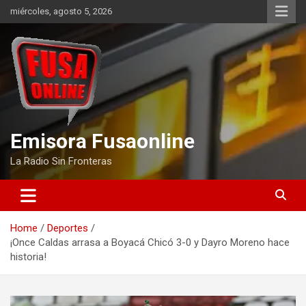
Skip
miércoles, agosto 5, 2026
to
content
Emisora Fusaonline
La Radio Sin Fronteras
Home
Deportes
¡Once Caldas arrasa a Boyacá Chicó 3-0 y Dayro Moreno hace
historia!