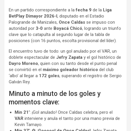
a
h
o
En un partido correspondiente a la
fecha 9
de la
Liga
c
a
m
BetPlay Dimayor 2026-I
, disputado en el Estadio
e
t
p
Palogrande de Manizales,
Once Caldas
se impuso con
b
s
a
autoridad por
3-0
ante
Boyacá Chicó
, logrando un triunfo
o
A
r
clave que lo catapulta al segundo lugar de la tabla de
posiciones (con 16 puntos, escolta provisional del líder).
o
p
t
k
p
i
El encuentro tuvo de todo: un gol anulado por el VAR, un
r
doblete espectacular de
Jefry Zapata
y el gol histórico de
Dayro Moreno
, quien con su tanto desde el punto penal
se convirtió en el
máximo goleador histórico
del club
‘albo’ al llegar a
172 goles
, superando el registro de Sergio
Galván Rey.
Minuto a minuto de los goles y
momentos clave:
Min 21’
: ¡Gol anulado! Once Caldas celebra, pero el
VAR
interviene y anula el tanto por una mano previa de
Kevin Tamayo.
Min 37’
: ⚽
¡Goooool de Once Caldas!
Jefry Zapata